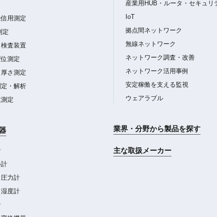
産業用HUB・ルータ・セキュリ
IoT
通信用測定
拠点間ネットワーク
測定
無線ネットワーク
・検査装置
ネットワーク調査・改善
変位測定
ネットワーク活用事例
・厚さ測定
安定稼働を支える監視
測定・解析
ウェアラブル
数測定
業界・分野から製品を探す
器
主な取扱メーカー
計
ル計
・圧力計
・湿度計
計