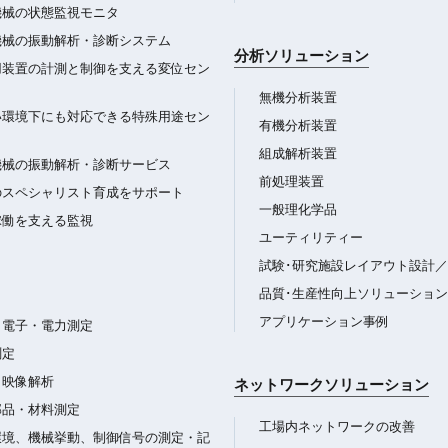
機械の状態監視モニタ
機械の振動解析・診断システム
分析ソリューション
用装置の計測と制御を支える変位セン
無機分析装置
い環境下にも対応できる特殊用途セン
有機分析装置
組成解析装置
機械の振動解析・診断サービス
前処理装置
のスペシャリスト育成をサポート
一般理化学品
稼働を支える監視
ユーティリティー
試験･研究施設レイアウト設計
品質･生産性向上ソリューション
アプリケーション事例
・電子・電力測定
測定
・映像解析
ネットワークソリューション
部品・材料測定
工場内ネットワークの改善
環境、機械挙動、制御信号の測定・記