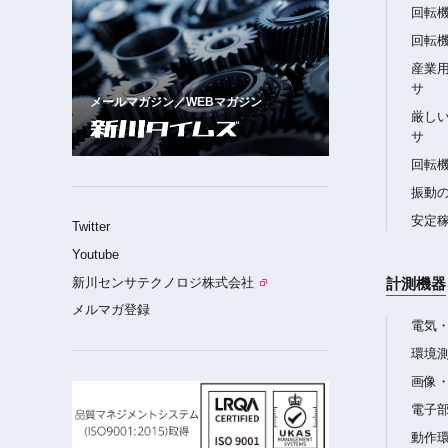
回転
回転
産業
サ
メールマガジン／WEBマガジン
厳し
サ
回転
振動
安定
Twitter
Youtube
新川センサテクノロジ株式会社
計測機器
メルマガ登録
電気
環境
画像
電子
動作