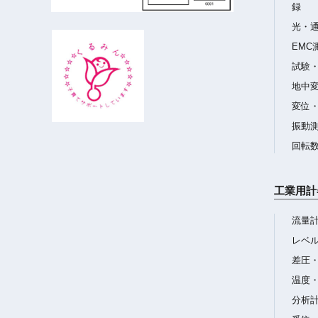
録
光・
EMC
試験
地中
変位
振動
回転
工業用計
流量
レベ
差圧
温度
分析