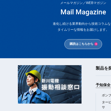
メールマガジン／WEBマガジン
Mail Magazine
進化し続ける業界動向から技術コラムな
タイムリーな情報をお届けします。
購読はこちらから
製品を
新川電機
振動相談窓口
予知保全 
ポン
ター
サ