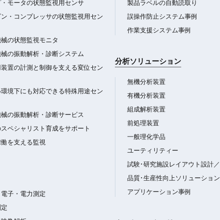
プ・モータの状態監視用センサ
製品ラベルの自動読取り
ビン・コンプレッサの状態監視用セン
誤操作防止システム事例
作業支援システム事例
機械の状態監視モニタ
機械の振動解析・診断システム
分析ソリューション
用装置の計測と制御を支える変位セン
無機分析装置
い環境下にも対応できる特殊用途セン
有機分析装置
組成解析装置
機械の振動解析・診断サービス
前処理装置
のスペシャリスト育成をサポート
一般理化学品
稼働を支える監視
ユーティリティー
試験･研究施設レイアウト設計
品質･生産性向上ソリューション
アプリケーション事例
・電子・電力測定
測定