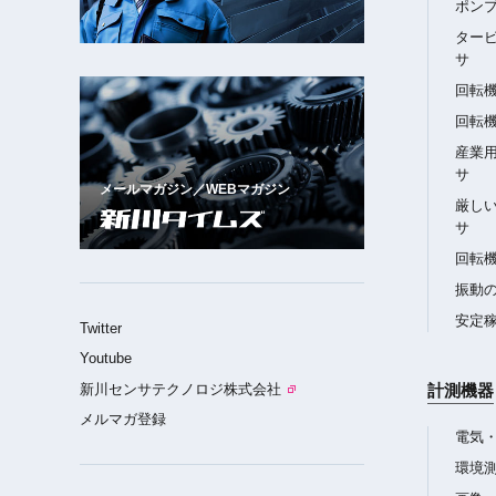
ポン
ター
サ
回転
回転
産業
サ
メールマガジン／WEBマガジン
厳し
サ
回転
振動
安定
Twitter
Youtube
新川センサテクノロジ株式会社
計測機器
メルマガ登録
電気
環境