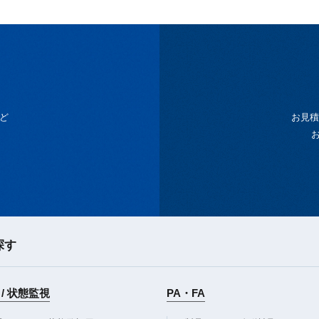
ど
お見積
探す
/ 状態監視
PA・FA