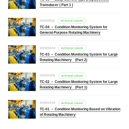
Transducer ( Part 1 )
2026/05/11
technical column
TC-04 － Condition Monitoring System for
General-Purpose Rotating Machinery
2026/04/16
technical column
TC-03 － Condition Monitoring System for Large
Rotating Machinery (Part 2)
2026/03/02
technical column
TC-02 － Condition Monitoring System for Large
Rotating Machinery (Part 1)
2026/01/29
technical column
TC-01 － Condition Monitoring Based on Vibration
of Rotating Machinery