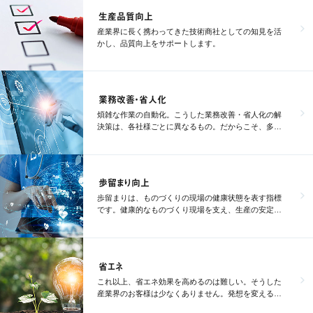
生産品質向上
産業界に長く携わってきた技術商社としての知見を活
かし、品質向上をサポートします。
業務改善・省人化
煩雑な作業の自動化。こうした業務改善・省人化の解
決策は、各社様ごとに異なるもの。だからこそ、多彩
なソリューションをご用意しています。
歩留まり向上
歩留まりは、ものづくりの現場の健康状態を表す指標
です。健康的なものづくり現場を支え、生産の安定化
を図ります。
省エネ
これ以上、省エネ効果を高めるのは難しい。そうした
産業界のお客様は少なくありません。発想を変えるこ
とで、ムダを削減します。