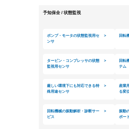
予知保全 / 状態監視
ポンプ・モータの状態監視用セ
>
回転
ンサ
タービン・コンプレッサの状態
>
回転
監視用センサ
テム
厳しい環境下にも対応できる特
>
産業
殊用途センサ
る変
回転機械の振動解析・診断サー
>
振動
ビス
ポー