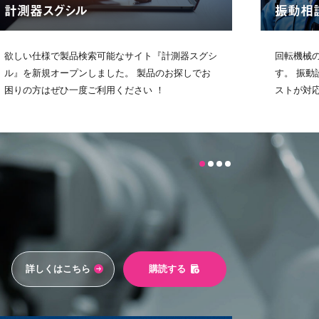
計測器スグシル
振動相
欲しい仕様で製品検索可能なサイト『計測器スグシ
回転機械
ル』を新規オープンしました。 製品のお探しでお
す。 振
困りの方はぜひ一度ご利用ください ！
ストが対
詳しくはこちら
購読する