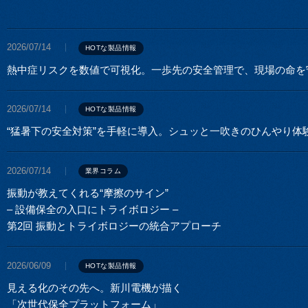
2026/07/14
HOTな製品情報
熱中症リスクを数値で可視化。一歩先の安全管理で、現場の命を
2026/07/14
HOTな製品情報
“猛暑下の安全対策”を手軽に導入。シュッと一吹きのひんやり体
2026/07/14
業界コラム
振動が教えてくれる“摩擦のサイン”
– 設備保全の入口にトライボロジー –
第2回 振動とトライボロジーの統合アプローチ
2026/06/09
HOTな製品情報
見える化のその先へ。新川電機が描く
「次世代保全プラットフォーム」