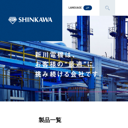
JP
LANGUAGE
新川電機は、
お客様の“最適”に
挑み続ける会社です。
製品一覧