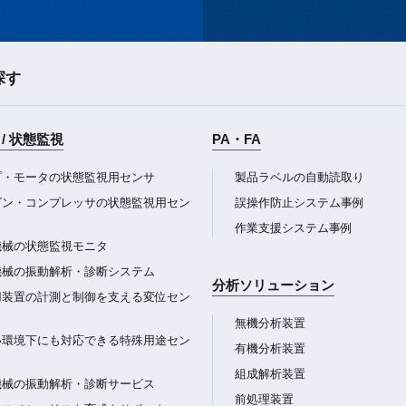
探す
/ 状態監視
PA・FA
プ・モータの状態監視用センサ
製品ラベルの自動読取り
ビン・コンプレッサの状態監視用セン
誤操作防止システム事例
作業支援システム事例
機械の状態監視モニタ
機械の振動解析・診断システム
分析ソリューション
用装置の計測と制御を支える変位セン
無機分析装置
い環境下にも対応できる特殊用途セン
有機分析装置
組成解析装置
機械の振動解析・診断サービス
前処理装置