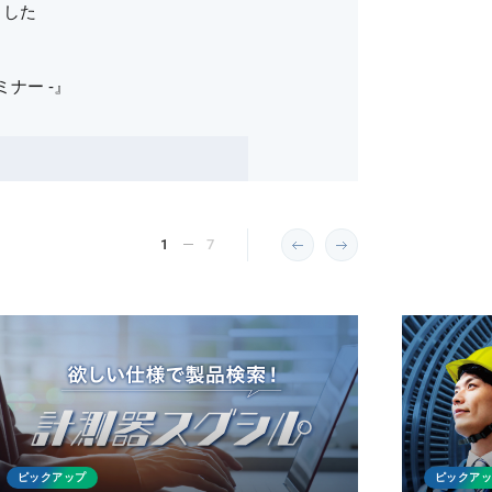
ました
ミナー -』
1
7
ピックアップ
ピックア