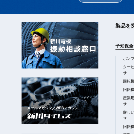
製品を
新川電機
振動相談窓口
予知保全 
ポン
ター
サ
回転
回転
産業
サ
メールマガジン／WEBマガジン
厳し
サ
回転