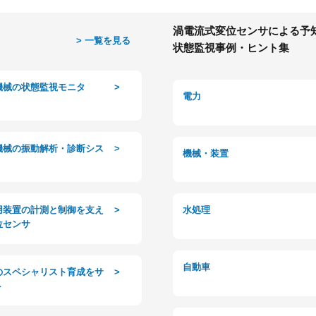
渦電流式変位センサによる予知
> 一覧を見る
状態監視事例・ヒント集
機械の状態監視モニタ
>
電力
機械の振動解析・診断シス
>
機械・装置
水処理
用装置の計測と制御を支え
>
位センサ
自動車
のスペシャリスト育成をサ
>
ト