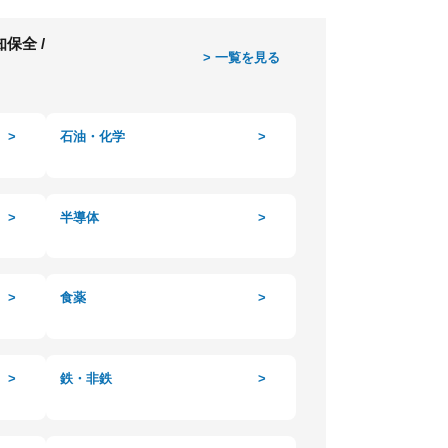
保全 /
工業用計器
> 一覧を見る
>
石油・化学
>
流量計
>
半導体
>
差圧・圧力計
>
食薬
>
分析計
>
鉄・非鉄
>
制御機器