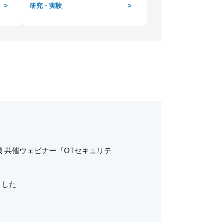
>
研究・実験
>
通信機器
電機 共催ウェビナー『OTセキュリテ
ました