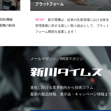
プラットフォーム
（回転機械
NEW!!
新川電機は、従来の生産現場における保全
電機の動画
管理業務に対する新しい取り組みとして、プラット
フォーム構想を提案します！
メールマガジン／WEBマガジン
進化し続ける業界動向から技術コラム、
最新の製品情報、展示
会・キャンペーン情報ま