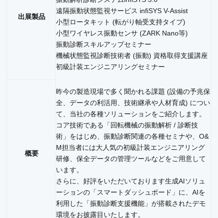
遠隔振動状態監視サービス infiSYS V-Assist
出展製品
小型ロータキット (転がり軸受支持タイプ)
小型ワイヤレス振動センサ (ZARK Nano等)
振動診断スキルアップセミナー
機械状態監視診断技術者 (振動) 資格取得支援講座
初級計装エンジニアリングセミナー
昨今の製造現場で多く聞かれる課題 (設備の予兆保
全、データの利活用、技術継承や人材育成) につい
て、当社の各種ソリューションをご紹介します。
コア技術である「回転機械の振動解析 / 診断技
術」をはじめ、振動診断関連の各種セミナや、O&
M担当者には大人気の初級計装エンジニアリング
概要
研修、保全データの管理ツールなどをご用意して
います。
さらに、好評をいただいております生成AIソリュ
ーションの「スマートダッシュボード」に、AIを
利用した「振動診断支援機能」が搭載されたデモ
環境をお披露目いたします。