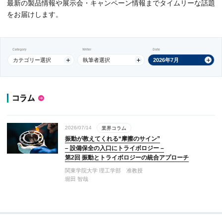
最新の製品情報や展示会・キャンペーン情報までタイムリーな話題
をお届けします。
Category
Writer
Date
カテゴリー選択
執筆者選択
2026年7月
コラム
2026/07/14
業界コラム
振動が教えてくれる“摩擦のサイン”
– 設備保全の入口にトライボロジー –
第2回 振動とトライボロジーの統合アプローチ
関東学院大学 理工学部 准教授
堀田 智哉