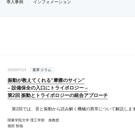
導入事例
インフォメーション
2026/07/14
業界コラム
振動が教えてくれる“摩擦のサイン”
– 設備保全の入口にトライボロジー –
第2回 振動とトライボロジーの統合アプローチ
第2回では、音と振動から読み解く機械の異常について解説します。
関東学院大学 理工学部 准教授
堀田 智哉