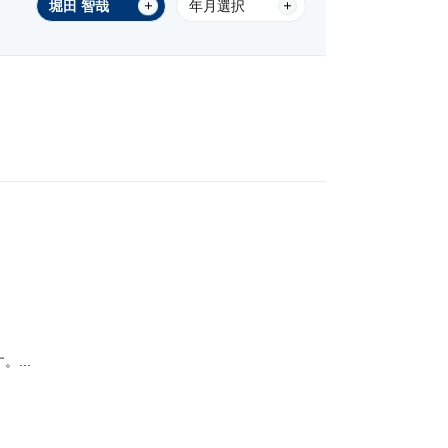
堀田 智哉
年月選択
...