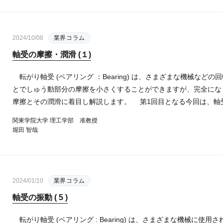
2024/10/08
業界コラム
軸受の摩擦・潤滑 (１)
転がり軸受 (ベアリング ：Bearing) は、さまざまな機械な
とでしゅう動部分の摩擦を小さくすることができますが、完全にな
摩擦とその潤滑に着目し解説します。 第1回目となる今回は、軸受
関東学院大学 理工学部 准教授
堀田 智哉
2024/01/10
業界コラム
軸受の振動 ( 5 )
転がり軸受 (ベアリング : Bearing) は、さまざまな機械に