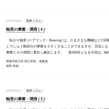
2025/04/08
業界コラム
軸受の摩擦・潤滑 ( 4 )
転がり軸受 (ベアリング：Bearing) は、さまざまな機械など
とでしゅう動部分の摩擦を小さくすることができますが、完全にな
摩擦とその潤滑に着目し解説します。 第4回目となる今回は、軸受の
関東学院大学 理工学部 准教授
堀田 智哉
2025/02/13
業界コラム
軸受の摩擦・潤滑 ( 3 )