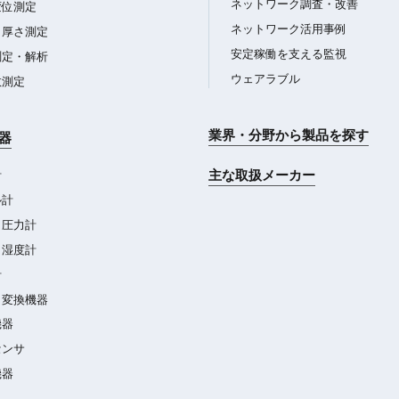
ネットワーク調査・改善
変位測定
ネットワーク活用事例
・厚さ測定
安定稼働を支える監視
測定・解析
ウェアラブル
数測定
業界・分野から製品を探す
器
主な取扱メーカー
計
ル計
・圧力計
・湿度計
計
・変換機器
機器
センサ
機器