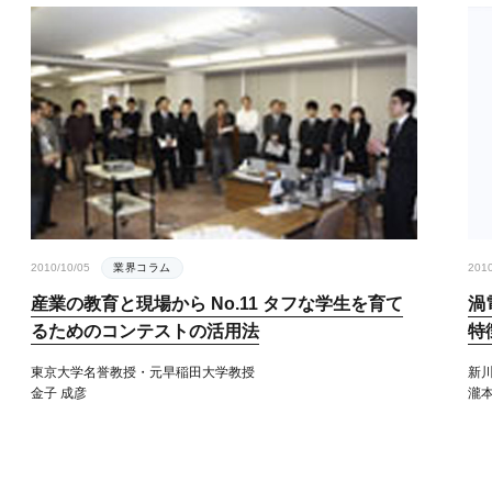
2010/10/05
業界コラム
2010
産業の教育と現場から No.11 タフな学生を育て
渦
るためのコンテストの活用法
特
東京大学名誉教授・元早稲田大学教授
新
金子 成彦
瀧本