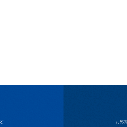
ど
お見積