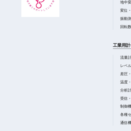
地中
変位
振動
回転
工業用計
流量
レベ
差圧
温度
分析
受信
制御
各種
通信