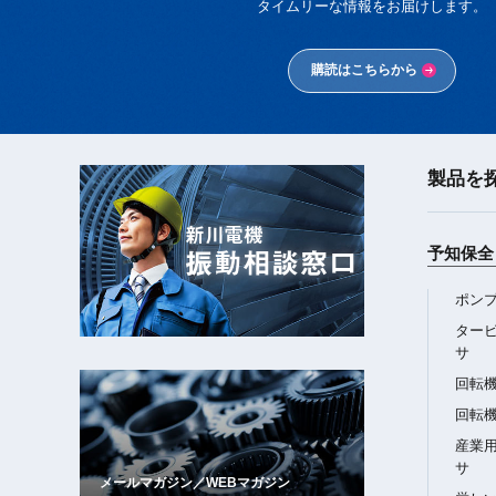
タイムリーな情報をお届けします。
購読はこちらから
製品を
新川電機
振動相談窓口
予知保全 
ポン
ター
サ
回転
回転
産業
サ
メールマガジン／WEBマガジン