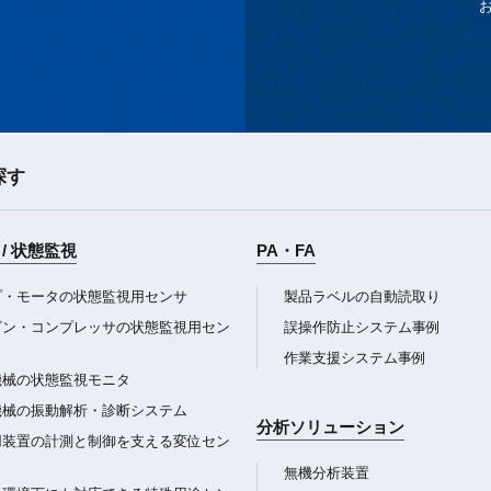
探す
/ 状態監視
PA・FA
プ・モータの状態監視用センサ
製品ラベルの自動読取り
ビン・コンプレッサの状態監視用セン
誤操作防止システム事例
作業支援システム事例
機械の状態監視モニタ
機械の振動解析・診断システム
分析ソリューション
用装置の計測と制御を支える変位セン
無機分析装置