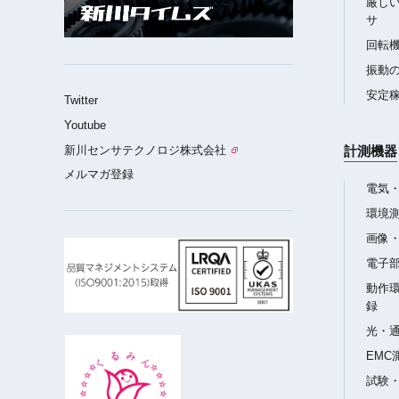
厳し
サ
回転
振動
安定
Twitter
Youtube
新川センサテクノロジ株式会社
計測機器
メルマガ登録
電気
環境
画像
電子
動作
録
光・
EMC
試験