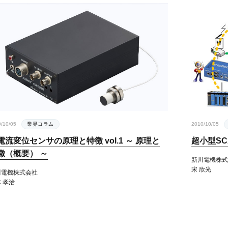
/10/05
業界コラム
2010/10/05
電流変位センサの原理と特徴 vol.1 ～ 原理と
超小型SCA
徴（概要） ～
新川電機株式
宋 欣光
川電機株式会社
 孝治