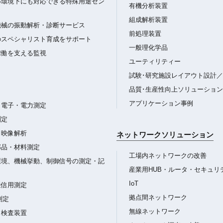
い環境下にも対応できる特殊用途セン
有機分析装置
組成解析装置
機械の振動解析・診断サービス
前処理装置
のスペシャリスト育成をサポート
一般理化学品
稼働を支える監視
ユーティリティー
試験･研究施設レイアウト設計
品質･生産性向上ソリューション
アプリケーション事例
・電子・電力測定
測定
・映像解析
ネットワークソリューション
部品・材料測定
工場内ネットワークの改善
環境、機械挙動、制御信号の測定・記
産業用HUB・ルータ・セキュリ
IoT
通信用測定
拠点間ネットワーク
測定
無線ネットワーク
・検査装置