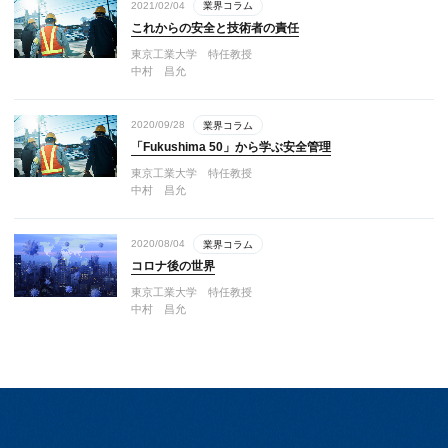
2021/02/04
業界コラム
これからの安全と技術者の責任
東京工業大学 特任教授
中村 昌允
2020/09/28
業界コラム
「Fukushima 50」から学ぶ安全管理
東京工業大学 特任教授
中村 昌允
2020/08/04
業界コラム
コロナ後の世界
東京工業大学 特任教授
中村 昌允