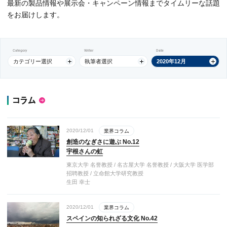
最新の製品情報や展示会・キャンペーン情報までタイムリーな話題
をお届けします。
Category
Writer
Date
カテゴリー選択
執筆者選択
2020年12月
コラム
2020/12/01
業界コラム
創造のなぎさに遊ぶ No.12
宇根さんの虹
東京大学 名誉教授 / 名古屋大学 名誉教授 / 大阪大学 医学部
招聘教授 / 立命館大学研究教授
生田 幸士
2020/12/01
業界コラム
スペインの知られざる文化 No.42