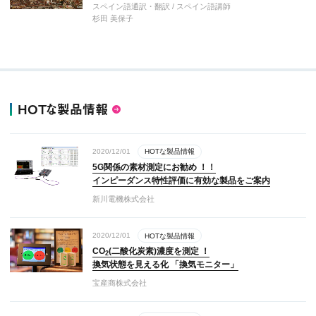
スペイン語通訳・翻訳 / スペイン語講師
杉田 美保子
HOTな製品情報
2020/12/01
HOTな製品情報
5G関係の素材測定にお勧め ！！
インピーダンス特性評価に有効な製品をご案内
新川電機株式会社
2020/12/01
HOTな製品情報
CO
(二酸化炭素)濃度を測定 ！
2
換気状態を見える化 「換気モニター」
宝産商株式会社