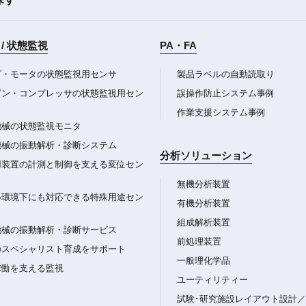
/ 状態監視
PA・FA
プ・モータの状態監視用センサ
製品ラベルの自動読取り
ビン・コンプレッサの状態監視用セン
誤操作防止システム事例
作業支援システム事例
機械の状態監視モニタ
機械の振動解析・診断システム
分析ソリューション
用装置の計測と制御を支える変位セン
無機分析装置
い環境下にも対応できる特殊用途セン
有機分析装置
組成解析装置
機械の振動解析・診断サービス
前処理装置
のスペシャリスト育成をサポート
一般理化学品
稼働を支える監視
ユーティリティー
試験･研究施設レイアウト設計