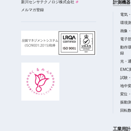
新川センサテクノロジ株式会社
計測機器
メルマガ登録
電気
環境
画像
電子
動作
録
光・
EMC
試験
地中
変位
振動
回転
工業用計