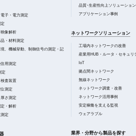
品質･生産性向上ソリューション
アプリケーション事例
・電子・電力測定
測定
・映像解析
ネットワークソリューション
部品・材料測定
工場内ネットワークの改善
環境、機械挙動、制御信号の測定・記
産業用HUB・ルータ・セキュリ
IoT
通信用測定
拠点間ネットワーク
測定
無線ネットワーク
・検査装置
ネットワーク調査・改善
変位測定
ネットワーク活用事例
・厚さ測定
安定稼働を支える監視
測定・解析
ウェアラブル
数測定
業界・分野から製品を探す
器