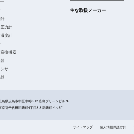
主な取扱メーカー
計
ル計
・圧力計
・湿度計
計
・変換機器
機器
センサ
機器
島県広島市中区中町8-12 広島グリーンビル7F
京都千代田区麹町4丁目3-3 新麹町ビル3F
サイトマップ
個人情報保護方針