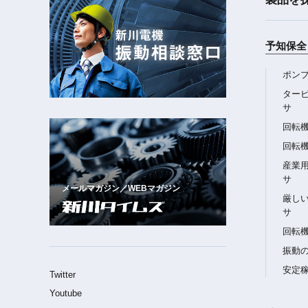
新川電機
振動相談窓口
予知保全 
ポン
ター
サ
回転
回転
産業
サ
メールマガジン／WEBマガジン
厳し
サ
回転
振動
安定
Twitter
Youtube