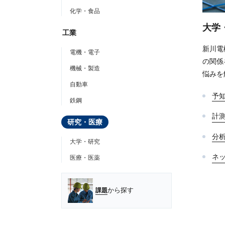
化学・食品
大学
工業
新川電
電機・電子
の関係
機械・製造
悩みを
自動車
予知
鉄鋼
計
研究・医療
分
大学・研究
ネ
医療・医薬
から探す
課題