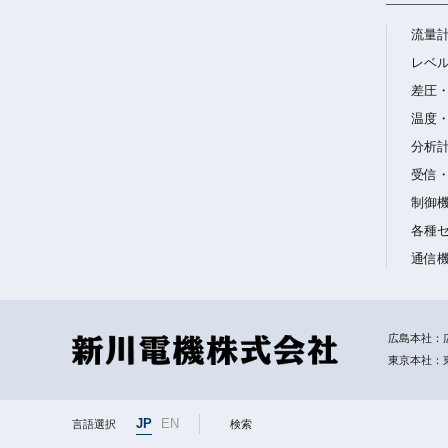
流量
レベ
差圧
温度
分析
受信
制御
各種
通信
広島本社：広
東京本社：東
JP
EN
言語選択
検索