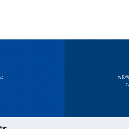
ど
お見積
探す