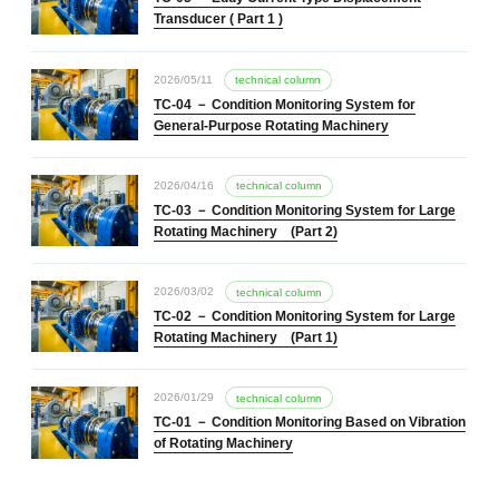
Transducer ( Part 1 )
2026/05/11
technical column
TC-04 － Condition Monitoring System for
General-Purpose Rotating Machinery
2026/04/16
technical column
TC-03 － Condition Monitoring System for Large
Rotating Machinery (Part 2)
2026/03/02
technical column
TC-02 － Condition Monitoring System for Large
Rotating Machinery (Part 1)
2026/01/29
technical column
TC-01 － Condition Monitoring Based on Vibration
of Rotating Machinery