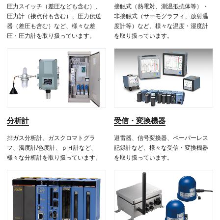
圧力スイッチ（差圧なども含む）、
接触式（熱電対、測温抵抗体等）・
圧力計（接点付も含む）、圧力伝送
非接触式（サーモグラフィ、放射温
器（差圧も含む）など、様々な差
度計等）など、様々な温度・湿度計
圧・圧力計を取り扱っています。
を取り扱っています。
分析計
受信・変換機器
排ガス分析計、ガスクロマトグラ
避雷器、信号変換器、ペーパーレス
フ、濁度計/色度計、ｐＨ計など、
記録計など、様々な受信・変換機器
様々な分析計を取り扱っています。
を取り扱っています。