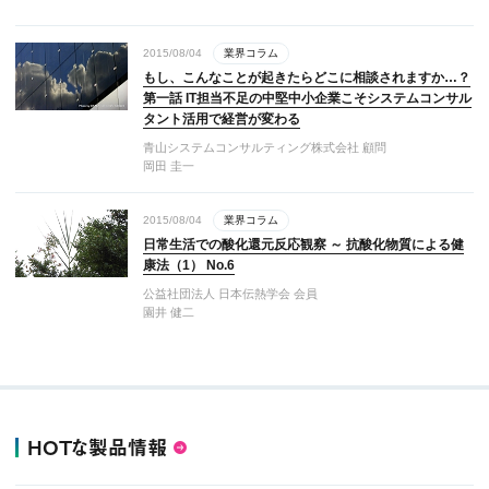
2015/08/04
業界コラム
もし、こんなことが起きたらどこに相談されますか…？
第一話 IT担当不足の中堅中小企業こそシステムコンサル
タント活用で経営が変わる
青山システムコンサルティング株式会社 顧問
岡田 圭一
2015/08/04
業界コラム
日常生活での酸化還元反応観察 ～ 抗酸化物質による健
康法（1） No.6
公益社団法人 日本伝熱学会 会員
園井 健二
HOTな製品情報