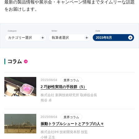
最新の製品情報や展示会・キャンペーン情報までタイムリーな話題
をお届けします。
Category
Writer
Date
カテゴリー選択
執筆者選択
2015年8月
コラム
2015/08/04
業界コラム
2 巧妙性実現の手段群（5）
株式会社 新興技術研究所 取締役会長
熊谷 卓
2015/08/04
業界コラム
振動トラブルシュートとアラブの人々
株式会社IHI 技術開発本部 技監
小林 正生