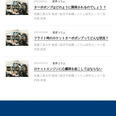
2021/05/11
業界コラム
ターボポンプはどのように開発されるのでしょう ？
室蘭工業大学 教授 / 航空宇宙機システム研究センター長
内海 政春
2021/03/08
業界コラム
フライト時のロケットターボポンプってどんな状況？
室蘭工業大学 教授 / 航空宇宙機システム研究センター長
内海 政春
2021/01/12
業界コラム
ロケットエンジンに心臓病を起こしてはならない
室蘭工業大学 教授 / 航空宇宙機システム研究センター長
内海 政春