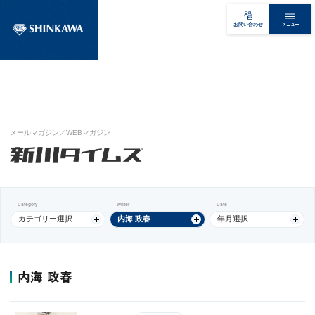
メニュー
お問い合わせ
メールマガジン／WEBマガジン
Category
Writer
Date
カテゴリー選択
内海 政春
年月選択
内海 政春