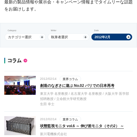
最新の製品情報や展示会・キャンペーン情報までタイムリーな話題
をお届けします。
Category
Writer
Date
カテゴリー選択
執筆者選択
2012年2月
コラム
2012/02/14
業界コラム
創造のなぎさに遊ぶ No.02 パリでの日本再考
東京大学 名誉教授 / 名古屋大学 名誉教授 / 大阪大学 医学部
招聘教授 / 立命館大学研究教授
生田 幸士
2012/02/14
業界コラム
状態監視モニタ vol.6 ～ 伸び差モニタ（その2） ～
新川電機株式会社