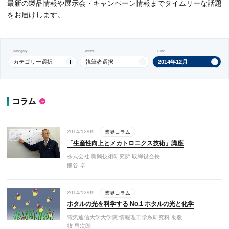
最新の製品情報や展示会・キャンペーン情報までタイムリーな話題
をお届けします。
Category
Writer
Date
カテゴリー選択
執筆者選択
2014年12月
コラム
2014/12/09
業界コラム
「生産性向上とメカトロニクス技術」講座
株式会社 新興技術研究所 取締役会長
熊谷 卓
2014/12/09
業界コラム
ホタルの光を科学する No.1 ホタルの光と化学
電気通信大学大学院 情報理工学系研究科 助教
牧 昌次郎