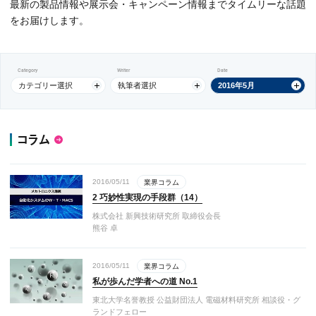
最新の製品情報や展示会・キャンペーン情報までタイムリーな話題
をお届けします。
Category
Writer
Date
カテゴリー選択
執筆者選択
2016年5月
コラム
2016/05/11
業界コラム
2 巧妙性実現の手段群（14）
株式会社 新興技術研究所 取締役会長
熊谷 卓
2016/05/11
業界コラム
私が歩んだ学者への道 No.1
東北大学名誉教授 公益財団法人 電磁材料研究所 相談役・グ
ランドフェロー