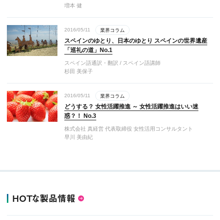
増本 健
2016/05/11
業界コラム
スペインのゆとり、日本のゆとり スペインの世界遺産
「巡礼の道」No.1
スペイン語通訳・翻訳 / スペイン語講師
杉田 美保子
2016/05/11
業界コラム
どうする？ 女性活躍推進 ～ 女性活躍推進はいい迷
惑？！ No.3
株式会社 真経営 代表取締役 女性活用コンサルタント
早川 美由紀
HOTな製品情報