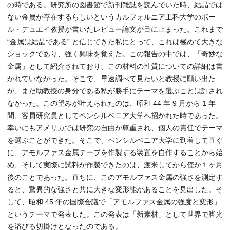
の時である。研究所の図書館で新刊雑誌を読んでいた時、結晶では
ない金属が存在するらしいというカルフォルニア工科大学のポー
ル・デュエイ教授が書いたレビュー論文が目に止まった。これまで
“金属は結晶である” と信じてきた私にとって、これは極めて大きな
ショックであり、強く興味を覚えた。この報告の中では、「奇妙な
金属」として紹介されており、この材料の性質についての詳細は書
かれていなかった。そこで、早速調べて見たいと教授に願い出た
が、まだ助教授の身分である私が勝手にテーマを選ぶことは許され
なかった。この望みが叶えられたのは、昭和 44 年 9 月から 1 年
間、客員研究員としてペンシルベニア大学へ招かれた時であった。
幸いにもアメリカでは研究の自由が尊重され、個人の責任でテーマ
を選ぶことができた。そこで、ペンシルベニア大学に到着して直ぐ
に、アモルファス金属テープを作製する装置を自作することから始
め、そして実際に試料が作製できたのは、渡米してから僅か１ヶ月
後のことであった。直ちに、このアモルファス金属の強さを測定す
ると、驚異的な強さと共に大きな変形能があることを見出した。そ
して、昭和 45 年の国際会議で「アモルファス金属の強度と変形」
というテーマで発表した。この発表は「新素材」として世界で脚光
を浴びる切掛けとなったのである。