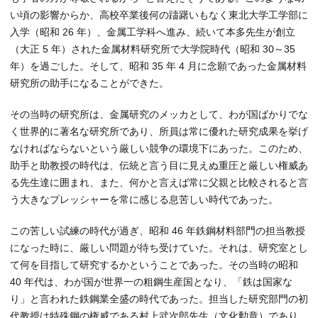
い頃の影響からか、高校卒業後何の躊躇いもなく東北大学工学部に
入学（昭和 26 年）、金属工学科へ進み、続いて本多先生が創立
（大正 5 年）された金属材料研究所で大学院時代（昭和 30～35
年）を過ごした。そして、昭和 35 年 4 月に念願であった金属材料
研究所の助手になることができた。
その当時の研究所は、金属研究のメッカとして、わが国ばかりでな
く世界的に著名な研究所であり、所員は常に優れた研究成果を挙げ
なければならないという厳しい競争の環境下にあった。このため、
助手と助教授の時代は、伝統と言う目に見えぬ重圧と厳しい権威あ
る先生達に囲まれ、また、何かと言えば常に父親と比較されると言
う大きなプレッシャーを常に感じる息苦しい時代であった。
この苦しい試練の時代が過ぎ、昭和 46 年鉄鋼材料部門の担当教授
になった時に、厳しい問題が待ち受けていた。それは、研究室とし
て何を目指して研究するかということであった。その当時の昭和
40 年代は、わが国が世界一の粗鋼生産国となり、「鉄は国家な
り」と言われた鉄鋼業全盛の時代であった。担当した研究部門の初
代教授は特殊鋼の権威である村上武次郎先生（文化勲章）であり、