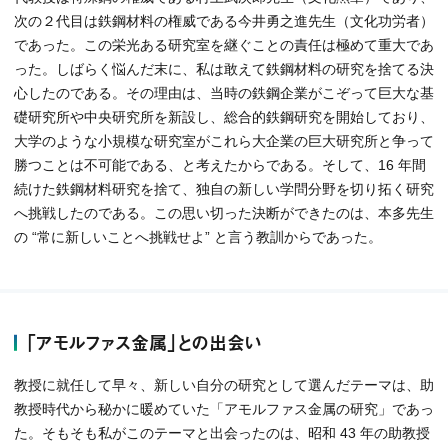
次の２代目は鉄鋼材料の権威である今井勇之進先生（文化功労者）
であった。この栄光ある研究室を継ぐことの責任は極めて重大であ
った。しばらく悩んだ末に、私は敢えて鉄鋼材料の研究を捨てる決
心したのである。その理由は、当時の鉄鋼企業がこぞって巨大な基
礎研究所や中央研究所を新設し、総合的鉄鋼研究を開始しており、
大学のような小規模な研究室がこれら大企業の巨大研究所と争って
勝つことは不可能である、と考えたからである。そして、16 年間
続けた鉄鋼材料研究を捨て、独自の新しい学問分野を切り拓く研究
へ挑戦したのである。この思い切った決断ができたのは、本多先生
の “常に新しいことへ挑戦せよ” と言う教訓からであった。
「アモルファス金属」との出会い
教授に就任して早々、新しい自分の研究として選んだテーマは、助
教授時代から秘かに暖めていた「アモルファス金属の研究」であっ
た。そもそも私がこのテーマと出会ったのは、昭和 43 年の助教授