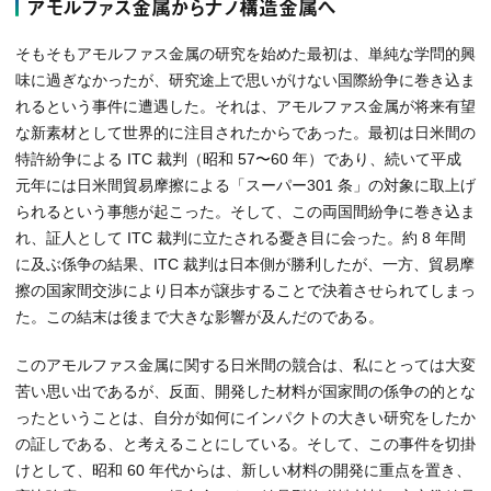
アモルファス金属からナノ構造金属へ
そもそもアモルファス金属の研究を始めた最初は、単純な学問的興
味に過ぎなかったが、研究途上で思いがけない国際紛争に巻き込ま
れるという事件に遭遇した。それは、アモルファス金属が将来有望
な新素材として世界的に注目されたからであった。最初は日米間の
特許紛争による ITC 裁判（昭和 57〜60 年）であり、続いて平成
元年には日米間貿易摩擦による「スーパー301 条」の対象に取上げ
られるという事態が起こった。そして、この両国間紛争に巻き込ま
れ、証人として ITC 裁判に立たされる憂き目に会った。約 8 年間
に及ぶ係争の結果、ITC 裁判は日本側が勝利したが、一方、貿易摩
擦の国家間交渉により日本が譲歩することで決着させられてしまっ
た。この結末は後まで大きな影響が及んだのである。
このアモルファス金属に関する日米間の競合は、私にとっては大変
苦い思い出であるが、反面、開発した材料が国家間の係争の的とな
ったということは、自分が如何にインパクトの大きい研究をしたか
の証しである、と考えることにしている。そして、この事件を切掛
けとして、昭和 60 年代からは、新しい材料の開発に重点を置き、