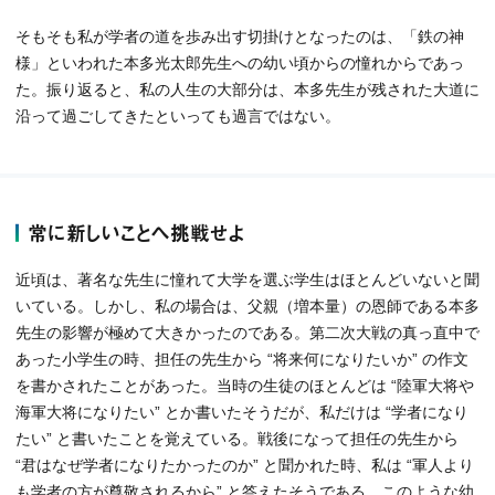
そもそも私が学者の道を歩み出す切掛けとなったのは、「鉄の神
様」といわれた本多光太郎先生への幼い頃からの憧れからであっ
た。振り返ると、私の人生の大部分は、本多先生が残された大道に
沿って過ごしてきたといっても過言ではない。
常に新しいことへ挑戦せよ
近頃は、著名な先生に憧れて大学を選ぶ学生はほとんどいないと聞
いている。しかし、私の場合は、父親（増本量）の恩師である本多
先生の影響が極めて大きかったのである。第二次大戦の真っ直中で
あった小学生の時、担任の先生から “将来何になりたいか” の作文
を書かされたことがあった。当時の生徒のほとんどは “陸軍大将や
海軍大将になりたい” とか書いたそうだが、私だけは “学者になり
たい” と書いたことを覚えている。戦後になって担任の先生から
“君はなぜ学者になりたかったのか” と聞かれた時、私は “軍人より
も学者の方が尊敬されるから” と答えたそうである。このような幼