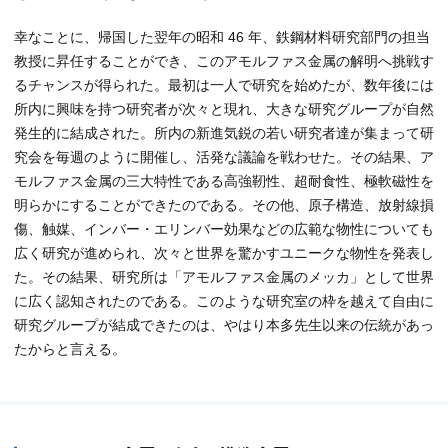
幸なことに、帰国した翌年の昭和 46 年、鉄鋼材料研究部門の担当
教授に昇任することができ、このアモルファス金属の解明へ挑戦す
るチャンスが得られた。最初は一人で研究を始めたが、数年後には
所内に興味を持つ研究者が次々と現れ、大きな研究グループが自然
発生的に結成された。所内の新進気鋭の若い研究者達が集まって研
究会を毎週のように開催し、活発な議論を戦わせた。その結果、ア
モルファス金属の三大特性である高強靭性、超耐食性、極軟磁性を
明らかにすることができたのである。その他、原子構造、放射線損
傷、触媒、インバー・エリンバー効果などの広範な物性についても
広く研究が進められ、次々と世界を驚かすユニークな物性を発表し
た。その結果、研究所は「アモルファス金属のメッカ」として世界
に広く認知されたのである。このような研究室の枠を越えて自由に
研究グループが結成できたのは、やはり本多先生以来の伝統があっ
たからと言える。