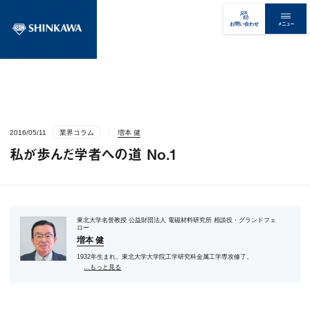
メニュー
お問い合わせ
2016/05/11
業界コラム
増本 健
私が歩んだ学者への道 No.1
東北大学名誉教授 公益財団法人 電磁材料研究所 相談役・グランドフェ
ロー
増本 健
1932年生まれ。東北大学大学院工学研究科金属工学専攻修了。
...もっと見る