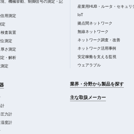
環境、機械挙動、制御信号の測定・記
産業用HUB・ルータ・セキュリ
IoT
通信用測定
拠点間ネットワーク
測定
無線ネットワーク
・検査装置
ネットワーク調査・改善
変位測定
ネットワーク活用事例
・厚さ測定
安定稼働を支える監視
測定・解析
ウェアラブル
数測定
業界・分野から製品を探す
器
主な取扱メーカー
計
ル計
・圧力計
・湿度計
計