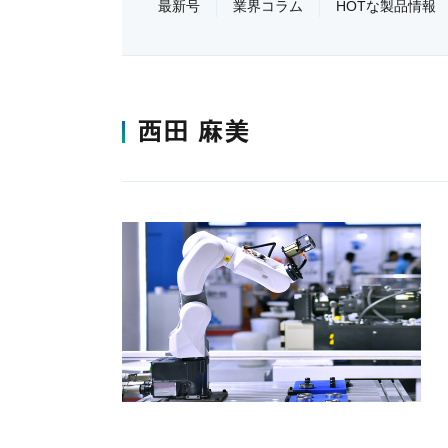
最新号
業界コラム
HOTな製品情報
西田 麻美