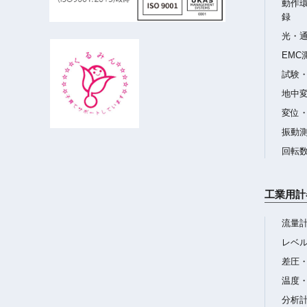
動作
録
光・
EMC
試験
地中
変位
振動
回転
工業用計
流量
レベ
差圧
温度
分析