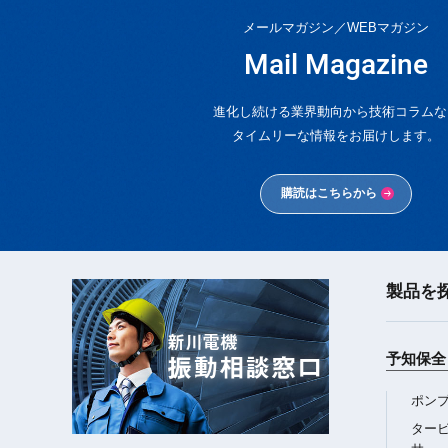
メールマガジン／WEBマガジン
Mail Magazine
進化し続ける業界動向から技術コラムな
タイムリーな情報をお届けします。
購読はこちらから
製品を
新川電機
振動相談窓口
予知保全 
ポン
ター