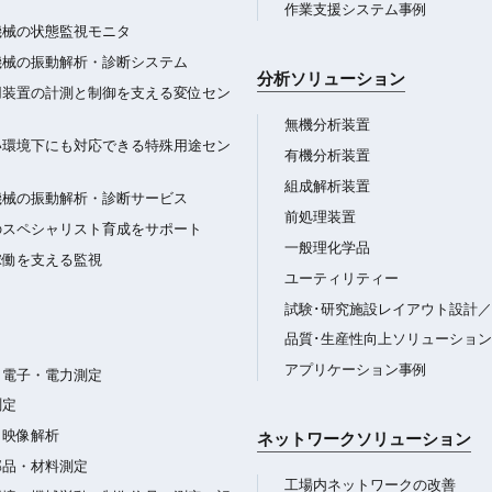
作業支援システム事例
機械の状態監視モニタ
機械の振動解析・診断システム
分析ソリューション
用装置の計測と制御を支える変位セン
無機分析装置
い環境下にも対応できる特殊用途セン
有機分析装置
組成解析装置
機械の振動解析・診断サービス
前処理装置
のスペシャリスト育成をサポート
一般理化学品
稼働を支える監視
ユーティリティー
試験･研究施設レイアウト設計
品質･生産性向上ソリューション
アプリケーション事例
・電子・電力測定
測定
・映像解析
ネットワークソリューション
部品・材料測定
工場内ネットワークの改善