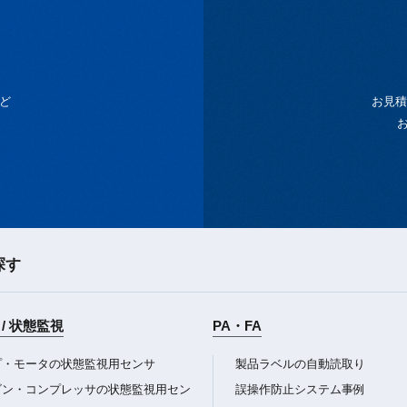
ど
お見積
探す
/ 状態監視
PA・FA
プ・モータの状態監視用センサ
製品ラベルの自動読取り
ビン・コンプレッサの状態監視用セン
誤操作防止システム事例