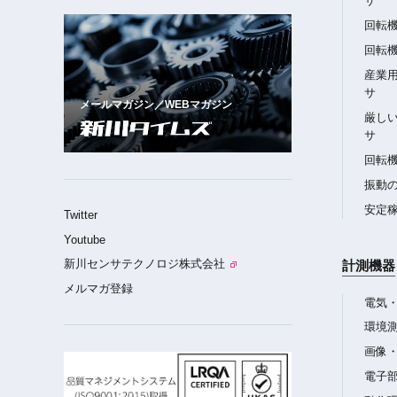
サ
回転
回転
産業
サ
メールマガジン／WEBマガジン
厳し
サ
回転
振動
安定
Twitter
Youtube
新川センサテクノロジ株式会社
計測機器
メルマガ登録
電気
環境
画像
電子