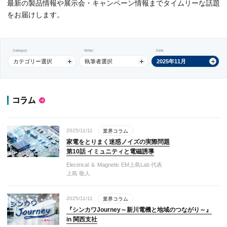
最新の製品情報や展示会・キャンペーン情報までタイムリーな話題
をお届けします。
Category
Writer
Date
カテゴリー選択
執筆者選択
2025年11月
コラム
2025/11/11
業界コラム
家電をとりまく迷惑ノイズの実際問題
第10話 イミュニティと電磁誘導
Electrical ＆ Magnetic EM上島Lab 代表
上島 敬人
2025/11/11
業界コラム
『シンカワJourney～新川電機と地域のつながり～』
in 関西支社