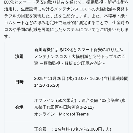
DX化とスマート保安の取り組みを通じて、振動監視・解析技術を
活用し、生産設備におけるメンテナンスコストの大幅削減や突発ト
ラブルの回避を実現した手法をご紹介します。また、不織布・紙・
ゴムシートなどの厚みを定圧で連続的に測定することで、生産時の
ロスや手間の削減を可能にしたシステムについてもご紹介いたしま
す。
新川電機によるDX化とスマート保安の取り組み
演題
メンテナンスコスト大幅削減と突発トラブルの回
避 ～振動監視・解析＆定圧厚み測定～
2025年11月26日 (水) 13:00～16:30 (当社講演時間
日時
14:20~15:20)
オフライン (50名限定) ：連合会館 402会議室 (東
会場
京都千代田区神田駿河台3-2-11)
オンライン：Microsof Teams
正会員 ：2名無料 (3名から2,000円 / 人)