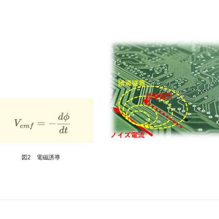
図2 電磁誘導