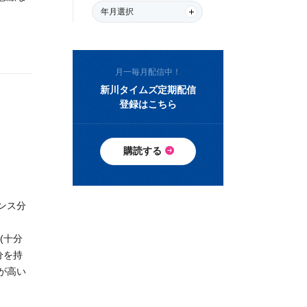
年月選択
月一毎月配信中！
新川タイムズ定期配信
登録はこちら
購読する
ンス分
(十分
分を持
が高い