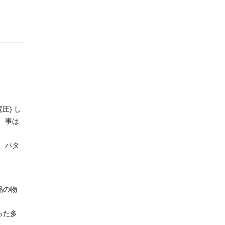
圧) し
、事は
、パタ
品の物
った多