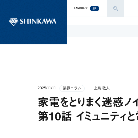
JP
LANGUAGE
2025/11/11
業界コラム
上島 敬人
家電をとりまく迷惑ノ
第10話 イミュニティ