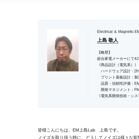
Electrical ＆ Magneti
上島 敬人
【略歴】
総合家電メーカーにて4
《商品設計（電気系）》
ハードウェア設計・評価
プリント基板設計：製
品質・信頼性評価：EM
開発マネジメント：FM
《電気系開発技術・シス
CAD/PDMを中心と
CAE：電磁界シミュレ
【取得資格】
iNARTE EMC Design E
皆様こんにちは、EM上島Lab 上島です。
ノイズを取り扱う時に、どうしてノイズは様々な影