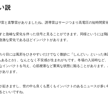
い説
導雷と直撃雷がありましたね。誘導雷はサージつまり高電圧の短時間変
すと急峻な変化を伴った信号と見ることができます。同様というには飛
急激な変化であるほどインパクトがあります。
わり目には風邪をひきやすいだけでなく微妙に『しんどい』といった体
もあるとか) 、なんとなく不安感が生まれがちです。冬場の入浴時など
なインパクトを与え、心筋梗塞など重篤な状態に陥ることがあります。
があります。
が起きますし、世の中も良くも悪くもインパクトのあるニュースが多い
るといいですね。