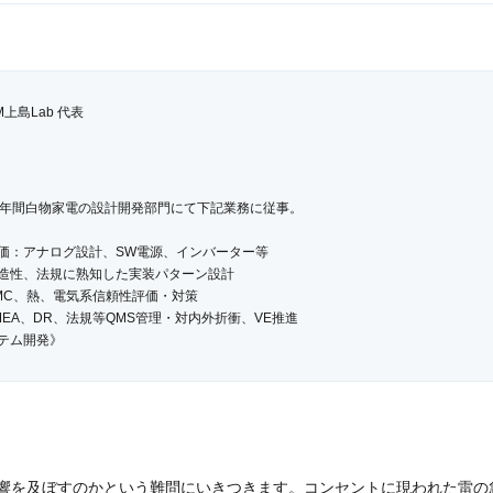
c EM上島Lab 代表
2年間白物家電の設計開発部門にて下記業務に従事。
：アナログ設計、SW電源、インバーター等
造性、法規に熟知した実装パターン設計
C、熱、電気系信頼性評価・対策
EA、DR、法規等QMS管理・対内外折衝、VE推進
テム開発》
したシステム開発・運用
ーションを活用したEMC検証、対策
ngineer
響を及ぼすのかという難問にいきつきます。コンセントに現われた雷の