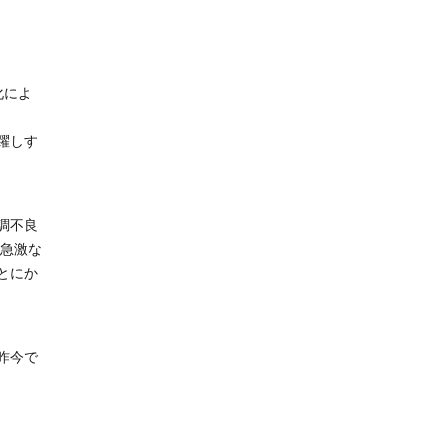
化によ
躍しす
調不良
、急激な
とにか
昨今で