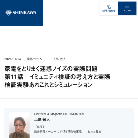
メニュー
お問い合わせ
2026/01/14
業界コラム
上島 敬人
家電をとりまく迷惑ノイズの実際問題
第11話 イミュニティ検証の考え方と実際
検証実験あれこれとシミュレーション
Electrical ＆ Magnetic EM上島Lab 代表
上島 敬人
【略歴】
総合家電メーカーにて42年間白物家電
...もっと見る