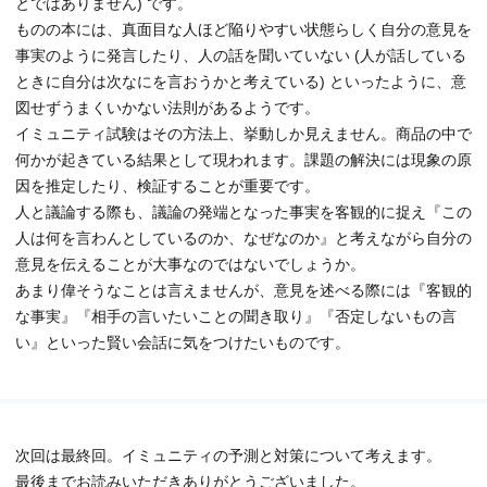
とではありません) です。
ものの本には、真面目な人ほど陥りやすい状態らしく自分の意見を
事実のように発言したり、人の話を聞いていない (人が話している
ときに自分は次なにを言おうかと考えている) といったように、意
図せずうまくいかない法則があるようです。
イミュニティ試験はその方法上、挙動しか見えません。商品の中で
何かが起きている結果として現われます。課題の解決には現象の原
因を推定したり、検証することが重要です。
人と議論する際も、議論の発端となった事実を客観的に捉え『この
人は何を言わんとしているのか、なぜなのか』と考えながら自分の
意見を伝えることが大事なのではないでしょうか。
あまり偉そうなことは言えませんが、意見を述べる際には『客観的
な事実』『相手の言いたいことの聞き取り』『否定しないもの言
い』といった賢い会話に気をつけたいものです。
次回は最終回。イミュニティの予測と対策について考えます。
最後までお読みいただきありがとうございました。