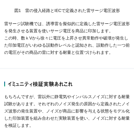
図1 雷の侵入経路とIECで定義された雷サージ電圧波形
雷サージ試験機では、誘導雷を擬似的に定義した雷サージ電圧波形
を発生させる装置を使いサージ電圧を商品に印加します。
この時、数ｋVから徐々に電圧を上昇させ異常動作や破壊が発生し
た印加電圧がいわゆる誤動作レベルと認知され、誤動作した一つ前
の電圧がその商品の雷に対する耐量と位置づけられます。
イミュニティ検証実験あれこれ
もちろんですが、雷以外に静電気やインパルスノイズに対する耐量
試験があります。それぞれのノイズ発生の原因から定義されたノイ
ズ波形の発生装置や、ノイズが商品に影響を与える状態をモデル化
した印加装置を組み合わせた実験装置を使い、ノイズに対する耐量
を検証します。