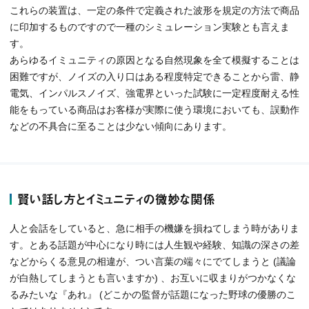
これらの装置は、一定の条件で定義された波形を規定の方法で商品
に印加するものですので一種のシミュレーション実験とも言えま
す。
あらゆるイミュニティの原因となる自然現象を全て模擬することは
困難ですが、ノイズの入り口はある程度特定できることから雷、静
電気、インパルスノイズ、強電界といった試験に一定程度耐える性
能をもっている商品はお客様が実際に使う環境においても、誤動作
などの不具合に至ることは少ない傾向にあります。
賢い話し方とイミュニティの微妙な関係
人と会話をしていると、急に相手の機嫌を損ねてしまう時がありま
す。とある話題が中心になり時には人生観や経験、知識の深さの差
などからくる意見の相違が、つい言葉の端々にでてしまうと (議論
が白熱してしまうとも言いますか) 、お互いに収まりがつかなくな
るみたいな『あれ』 (どこかの監督が話題になった野球の優勝のこ