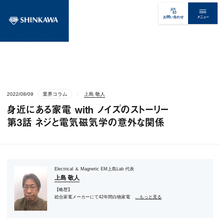
メニュー
お問い合わせ
2022/08/09
業界コラム
上島 敬人
身近にある家電 with ノイズのストーリー
第3話 ネジと電気磁気学の意外な関係
Electrical ＆ Magnetic EM上島Lab 代表
上島 敬人
【略歴】
総合家電メーカーにて42年間白物家電
...もっと見る