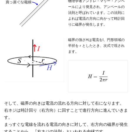
物理学者アンドレ・マリー・アンペ
ールにより発見され、アンペールの
法則と呼ばれています。この法則に
よれば電流の方向に向かって時計回
りに磁界が発生します。
磁界の強さHは電流をI、円形領域の
半径をｒとしたとき、次式で現され
ます。
I
=
H
2
π
r
そして、磁界の向きは電流の流れる方向に対して右になります。
右ネジは時計回り（右方向）に回すことで進行方向に進んでいきま
す。
まっすぐな電線を流れる電流の向きに対して、右方向の磁界が発生
することから、『右ネジの法則』といわれる由縁です。