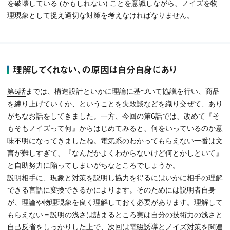
を破壊している (かもしれない) ことを意識しながら、ノイズを物
理現象として捉え適切な対策を考えなければなりません。
理解してくれない、の原因は自分自身にあり
第5話
までは、構造設計といかに理論に基づいて協議を行い、商品
を練り上げていくか、ということを失敗談などを織り交ぜて、あり
がちなお話をしてきました。一方、今回の第6話では、改めて『そ
もそもノイズって何』からはじめてみると、何をいっているのか意
味不明になってきましたね。電気系のわかってもらえない一番は文
言が難しすぎて、『なんだかよくわからないけど何とかしといて』
と自助努力に陥ってしまいがちなところでしょうか。
説明相手に、現象と対策を説明し協力を得るにはいかに相手の理解
できる言語に変換できるかによります。そのためには説明者自身
が、理論や物理現象を良く理解しておく必要があります。理解して
もらえない＝説明の浅さは詰まるところ実は自分の技術力の浅さと
自己反省をしっかりした上で、次回は電磁誘導とノイズ対策を関連