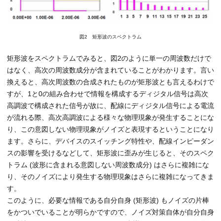
図2 矩形波のスペクトラム
矩形波をスペクトラムでみると、図2のように単一の周波数だけで
はなく、高次の周波数成分が含まれていることがわかります。言い
換えると、高次周波数の合成されたものが矩形波とも言えるわけで
すが、1と0の組み合わせで情報を構成するディジタル信号は高次
高調波で構成された信号が故に、配線にディジタル信号による電流
が流れる際、高次高調波による様々な物理現象が発生することにな
り、この意図しない物理現象がノイズと表現するということになり
ます。さらに、デバイスのスイッチング特性や、配線インピーダン
スの影響を受けるなどして、矩形波に歪みが生じると、そのスペク
トラム (波形に含まれる意図しない周波数成分) はさらに複雑にな
り、そのノイズにより発生する物理現象はさらに複雑になってきま
す。
このように、必要な情報である自分自身 (矩形波) もノイズの片棒
をかついでいることが明らかですので、ノイズ対策自体が自分自身