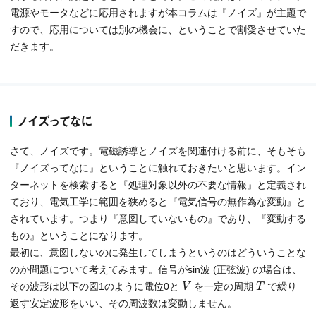
電源やモータなどに応用されますが本コラムは『ノイズ』が主題で
すので、応用については別の機会に、ということで割愛させていた
だきます。
ノイズってなに
さて、ノイズです。電磁誘導とノイズを関連付ける前に、そもそも
『ノイズってなに』ということに触れておきたいと思います。イン
ターネットを検索すると『処理対象以外の不要な情報』と定義され
ており、電気工学に範囲を狭めると『電気信号の無作為な変動』と
されています。つまり『意図していないもの』であり、『変動する
もの』ということになります。
最初に、意図しないのに発生してしまうというのはどういうことな
のか問題について考えてみます。信号がsin波 (正弦波) の場合は、
その波形は以下の図1のように電位0と
を一定の周期
で繰り
V
T
返す安定波形をいい、その周波数は変動しません。