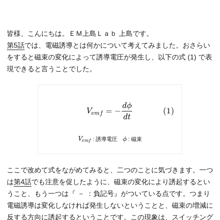
皆様、こんにちは。ＥＭ上島Ｌａｂ 上島です。
第5話
では、電磁誘導とは何かについて考えてみました。おさらい
をすると磁束の変化によって誘導電圧が発生し、以下の式 (1) で表
現できると言うことでした。
d
ϕ
=
−
(1)
V
e
m
f
d
t
V
: 誘導電圧
ϕ
: 磁束
e
m
f
ここで改めて式をながめてみると、二つのことに気づきます。一つ
は
第4話
でも注意を促したように、磁束の変化により誘起するとい
うこと、もう一つは『 － ：負記号』がついている点です。つまり
電磁誘導は変化しなければ発生しないということと、磁束の増減に
反する方向に誘起するということです。この現象は、スイッチング