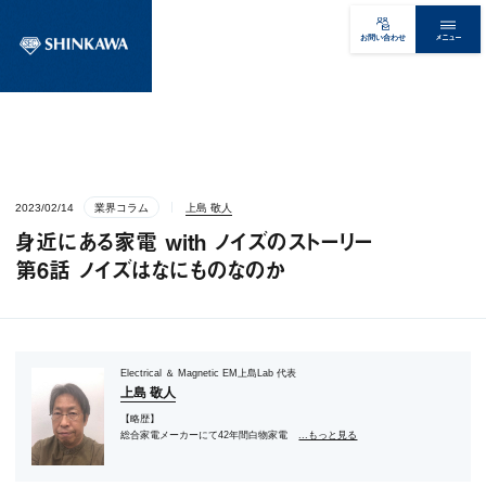
メニュー
お問い合わせ
2023/02/14
業界コラム
上島 敬人
身近にある家電 with ノイズのストーリー
第6話 ノイズはなにものなのか
Electrical ＆ Magnetic EM上島Lab 代表
上島 敬人
【略歴】
総合家電メーカーにて42年間白物家電
...もっと見る