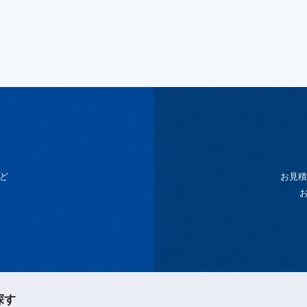
ど
お見積
探す