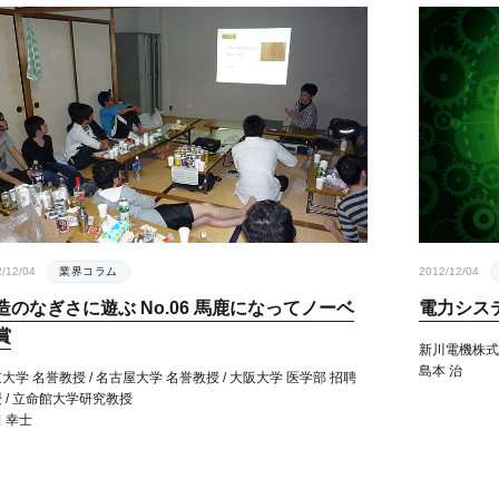
/12/04
業界コラム
2012/12/04
造のなぎさに遊ぶ No.06 馬鹿になってノーベ
電力システ
賞
新川電機株式
島本 治
大学 名誉教授 / 名古屋大学 名誉教授 / 大阪大学 医学部 招聘
 / 立命館大学研究教授
 幸士