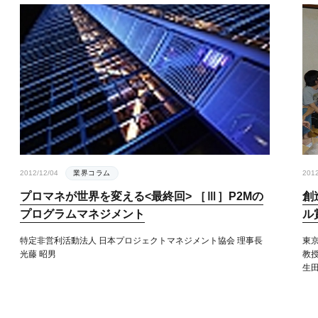
2012/12/04
業界コラム
2012
プロマネが世界を変える<最終回> ［Ⅲ］P2Mの
創
プログラムマネジメント
ル
特定非営利活動法人 日本プロジェクトマネジメント協会 理事長
東京
光藤 昭男
教授
生田