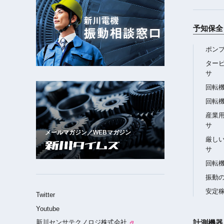
新川電機
振動相談窓口
予知保全 
ポン
ター
サ
回転
回転
産業
サ
メールマガジン／WEBマガジン
厳し
サ
回転
振動
安定
Twitter
Youtube
新川センサテクノロジ株式会社
計測機器