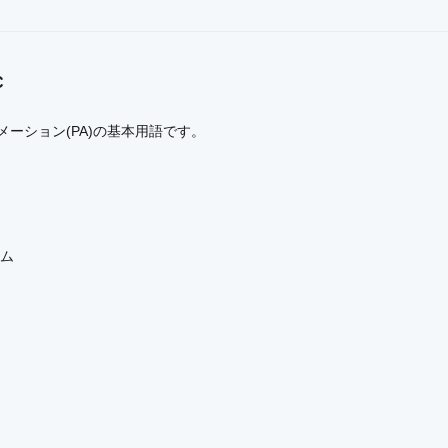
C
ーション(PA)の基本用語です。
g
テム