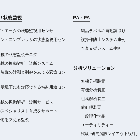
/ 状態監視
PA・FA
プ・モータの状態監視用センサ
製品ラベルの自動読取り
ビン・コンプレッサの状態監視用セン
誤操作防止システム事例
作業支援システム事例
機械の状態監視モニタ
機械の振動解析・診断システム
分析ソリューション
用装置の計測と制御を支える変位セン
無機分析装置
い環境下にも対応できる特殊用途セン
有機分析装置
組成解析装置
機械の振動解析・診断サービス
前処理装置
のスペシャリスト育成をサポート
一般理化学品
稼働を支える監視
ユーティリティー
試験･研究施設レイアウト設計