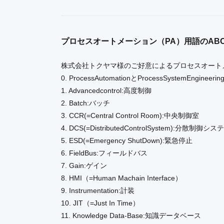
プロセスオートメーション（PA）用語のAB
株式会社トクヤマ様のご好意によるプロセスオートメ
0. ProcessAutomationとProcessSystemEngineerin
1. Advancedcontrol:高度制御
2. Batch:バッチ
3. CCR(=Central Control Room):中央制御室
4. DCS(=DistributedControlSystem):分散制御シス
5. ESD(=Emergency ShutDown):緊急停止
6. FieldBus:フィールドバス
7. Gain:ゲイン
8. HMI（=Human Machain Interface）
9. Instrumentation:計装
10. JIT（=Just In Time）
11. Knowledge Data-Base:知識データベース