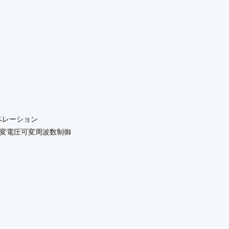
ースオペレーション
uency):可変電圧可変周波数制御