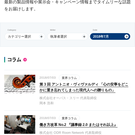
最新の製品情報や展示会・キャンペーン情報までタイムリーな話題
をお届けします。
Category
Writer
Date
カテゴリー選択
執筆者選択
2018年7月
コラム
2018/07/03
業界コラム
第 3 回 アントニオ・ヴィヴァルディ 「心の安寧をどこ
かに置き忘れてしまった現代人への贈りもの」
株式会社オーパス・スリー 代表取締役
岡本 浩和
2018/07/03
業界コラム
働き方改革 No.2 『議事録 2.0 またはそれ以上』
株式会社 ODR Room Network 代表取締役