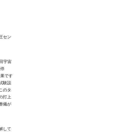
圧セン
田宇宙
ン停
結果です
試験設
このタ
の打上
整備が
解して