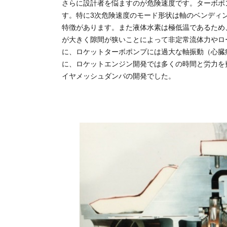
さらに設計者を悩ますのが危険速度です。ターボポ
す。特に3次危険速度のモード形状は軸のベンディ
特徴があります。また液体水素は極低温であるため
が大きく隙間が狭いことによって非定常流体力やロ
に、ロケットターボポンプには過大な軸振動（心臓
に、ロケットエンジン開発では多くの時間と労力を
イヤメッシュダンパの開発でした。