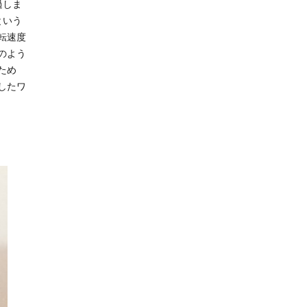
過しま
という
転速度
のよう
ため
したワ