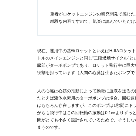
筆者がロケットエンジンの研究開発で感じた
雑駁な内容ですので、気楽に読んでいただけ
現在、運用中の基幹ロケットといえばH-IIAロケッ
トルのメインエンジンと同じ“二段燃焼サイクル”
臓部がターボポンプであり、ロケット飛行中に巨大
役割を担っています（人間の心臓は生きたポンプで
人の心臓は心筋の拍動によって動脈に血液を送るの
たとえば液体水素用のターボポンプの場合、回転速度は
はもちろん存在しますが、このポンプは1秒間にド
がらも飛行中はこの回転軸の振動は0.1㎜よりず
間がとても小さく設計されているためで、そうしな
まうのです。