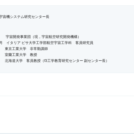
航空宇宙機システム研究センター長
年1月 宇宙開発事業団（現，宇宙航空研究開発機構）
7年10月 イタリア ピサ大学工学部航空宇宙工学科 客員研究員
京工業大学 非常勤講師
蘭工業大学 教授
大学 客員教授（f3工学教育研究センター 副センター長）