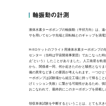
軸振動の計測
液体水素ターボポンプの軸振動（半径方向）は、遠
サを用いてセンサ先端と回転軸とのギャップを渦電
H-IIロケットのフライト用液体水素ターボポンプ
センター（当時は宇宙開発事業団）でおこなった時
止”という）したことがありました。人工衛星を軌
から、関係者一同、何か起きたのかと騒然となりま
備の異常など多くの要因が考えられます。一つひと
ーボポンプは試験場から組立工場に持って帰ること
げミッション失敗）に繋がる可能性があるため、慎
おこなわれて、最終的にこのターボポンプを搭載し
領収単体試験を中断するということは、とても大き