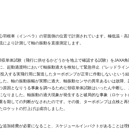
心羽根車（インペラ）の背面側の位置で計測されています。極低温・高
流により計測して軸の振動を直接測定します。
の領収単体試験（飛行に供せるかどうかを地上で確認する試験）をJAXA角
に、起動過渡時において軸振動過大を検知して緊急停止（“レッドライ
道投入する実飛行用に製造したターボポンプが正常に作動しないという
した。軸の振動振幅が実際に過大、軸振動センサの異常あるいは故障、
つ原因となりうる事象を調べるために領収単体試験はいったん中断し、
になりました。軸振動の過大現象が発生すると破局的な事象（ロケット
重を期しての判断がなされたのです。その後、ターボポンプは点検と再
たロケットの打上げは成功しました。
な追加経費が必要になること、スケジュールインパクトがあることは理