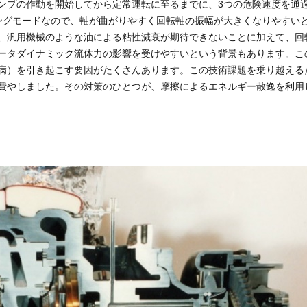
ンプの作動を開始してから定常運転に至るまでに、3つの危険速度を通
ングモードなので、軸が曲がりやすく回転軸の振幅が大きくなりやすい
、汎用機械のような油による粘性減衰が期待できないことに加えて、回
ータダイナミック流体力の影響を受けやすいという背景もあります。こ
病）を引き起こす要因がたくさんあります。この技術課題を乗り越える
費やしました。その対策のひとつが、摩擦によるエネルギー散逸を利用