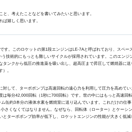
こと、考えたことなどを書いてみたいと思います。
れば嬉しく思います。
トです。このロケットの第1段エンジンはLE-7Aと呼ばれており、スペー
という技術的にもっとも難しいサイクルが採用されています。このエンジ
なタンクから低圧の推進薬を吸い出し、超高圧まで昇圧して燃焼器に送
す）。
に対して、ターボポンプは高速回転の遠心力を利用して圧力を高めてい
毎分42,000回転（1秒に700回転）です。世の中にはもっと高速回
ラム缶約3本分の液体水素を燃焼室に送り込んでいます。これだけの仕事
っと小さくなくてはなりません。なぜなら、回転体（ローター）とケーシ
いとターボポンプ効率が低下し、ロケットエンジンの性能が大きく低減