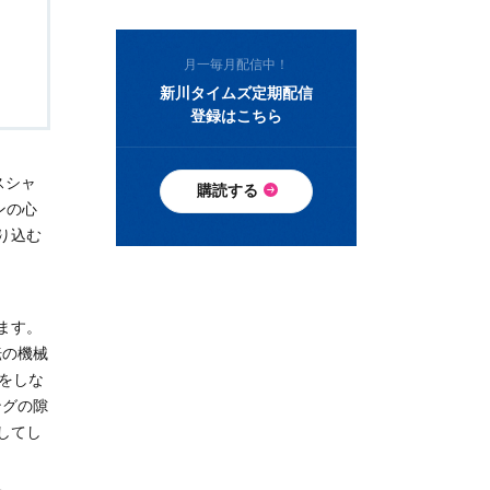
月一毎月配信中！
新川タイムズ定期配信
登録はこちら
スシャ
購読する
ンの心
り込む
ます。
転の機械
をしな
ングの隙
してし