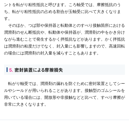
ントを転がり粘性抵抗と呼びます。ころ軸受では、摩擦抵抗のう
ち、転がり粘性抵抗の占める割合が玉軸受に比べて大きくなりま
す。
そのほか、つば部や保持器と転動体とのすべり接触箇所における
潤滑剤のせん断抵抗や、転動体や保持器が、潤滑剤の中をかき分け
ながら進むことで発生するかく拌抵抗などがあります。かく拌抵抗
は潤滑剤の粘度だけでなく、封入量にも影響しますので、高速回転
の場合には潤滑剤の封入量を減らすこともあります。
5.
密封装置による摩擦損失
転がり軸受では、潤滑剤の漏れを防ぐために密封装置としてシー
ルやシールドが用いられることがあります。接触型のゴムシールを
用いている場合には、開放形や非接触などと比べて、すべり摩擦が
非常に大きくなります。