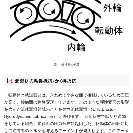
図4 保持器の効果
4.
潤滑材の粘性抵抗・かく拌抵抗
転動体と軌道面とは、きわめて小さな面で接触しているため面圧
が高く、接触面は弾性変形しています。このような弾性変形の影響
を含んだ流体潤滑領域のことを弾性流体潤滑 （EHL:Elasto-
Hydrodynamic Lubrication） と呼びます。 EHL状態で転がり運動
をしている場合、接触面の圧力分布に起因した、転動体の回転に対
して逆方向のトルクを与えるモーメントが発生します。このモーメ