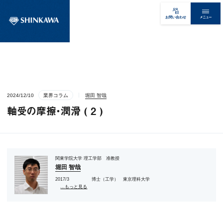
メニュー
お問い合わせ
2024/12/10
業界コラム
堀田 智哉
軸受の摩擦・潤滑 ( 2 )
関東学院大学 理工学部 准教授
堀田 智哉
2017/3 博士（工学） 東京理科大学
...もっと見る