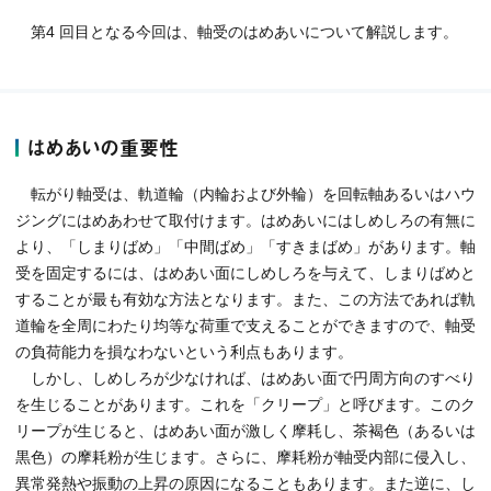
第4 回目となる今回は、軸受のはめあいについて解説します。
はめあいの重要性
転がり軸受は、軌道輪（内輪および外輪）を回転軸あるいはハウ
ジングにはめあわせて取付けます。はめあいにはしめしろの有無に
より、「しまりばめ」「中間ばめ」「すきまばめ」があります。軸
受を固定するには、はめあい面にしめしろを与えて、しまりばめと
することが最も有効な方法となります。また、この方法であれば軌
道輪を全周にわたり均等な荷重で支えることができますので、軸受
の負荷能力を損なわないという利点もあります。
しかし、しめしろが少なければ、はめあい面で円周方向のすべり
を生じることがあります。これを「クリープ」と呼びます。このク
リープが生じると、はめあい面が激しく摩耗し、茶褐色（あるいは
黒色）の摩耗粉が生じます。さらに、摩耗粉が軸受内部に侵入し、
異常発熱や振動の上昇の原因になることもあります。また逆に、し