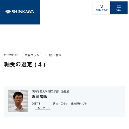
メニュー
お問い合わせ
2022/11/08
業界コラム
堀田 智哉
軸受の選定 ( 4 )
関東学院大学 理工学部 准教授
堀田 智哉
2017/3 博士（工学） 東京理科大学
...もっと見る