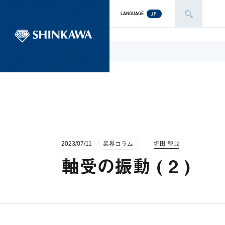
JP
LANGUAGE
2023/07/11
業界コラム
堀田 智哉
軸受の振動 ( 2 )