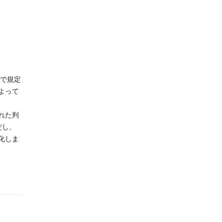
かで規定
よって
れた判
ただし、
化しま