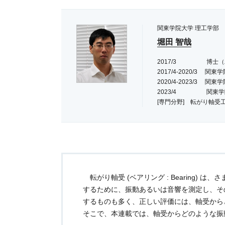
関東学院大学 理工学部
堀田 智哉
2017/3 博士（
2017/4‐2020/3 
2020/4-2023/3 
2023/4 関東学
[専門分野] 転がり軸
転がり軸受 (ベアリング : Bearing)
するために、振動あるいは音響を測定し、そ
するものも多く、正しい評価には、軸受から
そこで、本連載では、軸受からどのような振動