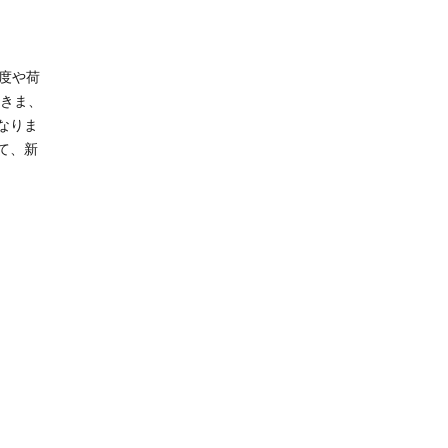
速度や荷
すきま、
なりま
て、新