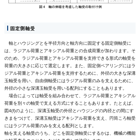
固定側軸受
軸とハウジングとを半径方向と軸方向に固定する固定側軸受に
は、ラジアル荷重とアキシアル荷重との合成荷重が加わります。そ
のため、ラジアル荷重とアキシアル荷重を支持できる形式の軸受を
荷重の大きさに応じて選定します。また、固定側ベアリングにはラ
ジアル荷重とアキシアル荷重を支持するために、外径の大きな深溝
玉軸受を用い、自由側軸受にはラジアル荷重のみを支えるために、
外径の小さな深溝玉軸受を用いる配列にすることもあります。
場合によっては軸受を組み合わせて、ラジアル荷重とアキシアル
荷重を別々の軸受で支える方式にすることもあります。たとえば、
図4(f)のように、深溝玉軸受の外径とハウジングの内径との間にす
きまをつけて、深溝玉軸受はアキシアル荷重を支え、円筒ころ軸受
にはラジアル荷重のみを支える配列とします。
軸を支える軸受のうち、どこを固定側軸受にするかは、機械の機能