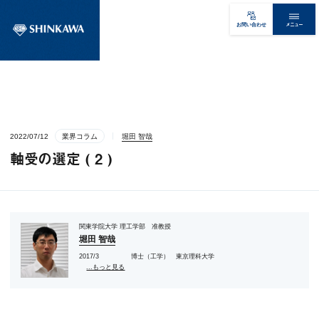
メニュー
お問い合わせ
2022/07/12
業界コラム
堀田 智哉
軸受の選定 ( 2 )
関東学院大学 理工学部 准教授
堀田 智哉
2017/3 博士（工学） 東京理科大学
...もっと見る