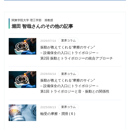
関東学院大学 理工学部 准教授
堀田 智哉さんのその他の記事
業界コラム
2026/07/14
振動が教えてくれる“摩擦のサイン”
– 設備保全の入口にトライボロジー –
第2回 振動とトライボロジーの統合アプローチ
業界コラム
2026/04/14
振動が教えてくれる“摩擦のサイン”
– 設備保全の入口にトライボロジー –
第1回 トライボロジーと音・振動との関係性
業界コラム
2025/08/13
軸受の摩擦・潤滑 ( 6 )