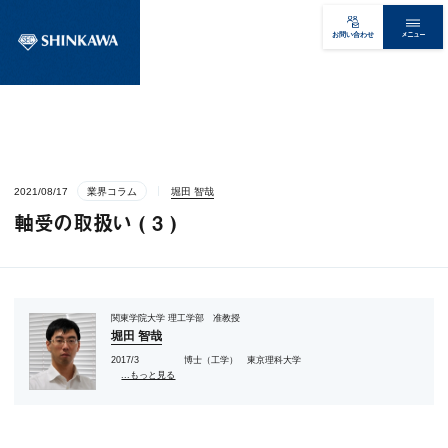
メニュー
お問い合わせ
2021/08/17
業界コラム
堀田 智哉
軸受の取扱い ( 3 )
関東学院大学 理工学部 准教授
堀田 智哉
2017/3 博士（工学） 東京理科大学
...もっと見る