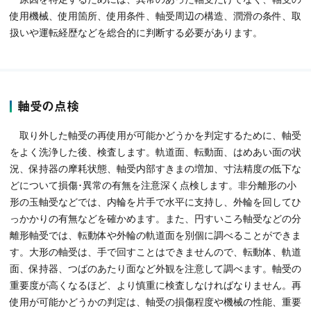
使用機械、使用箇所、使用条件、軸受周辺の構造、潤滑の条件、取
扱いや運転経歴などを総合的に判断する必要があります。
軸受の点検
取り外した軸受の再使用が可能かどうかを判定するために、軸受
をよく洗浄した後、検査します。軌道面、転動面、はめあい面の状
況、保持器の摩耗状態、軸受内部すきまの増加、寸法精度の低下な
どについて損傷･異常の有無を注意深く点検します。非分離形の小
形の玉軸受などでは、内輪を片手で水平に支持し、外輪を回してひ
っかかりの有無などを確かめます。また、円すいころ軸受などの分
離形軸受では、転動体や外輪の軌道面を別個に調べることができま
す。大形の軸受は、手で回すことはできませんので、転動体、軌道
面、保持器、つばのあたり面など外観を注意して調べます。軸受の
重要度が高くなるほど、より慎重に検査しなければなりません。再
使用が可能かどうかの判定は、軸受の損傷程度や機械の性能、重要