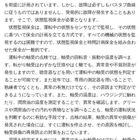
を前提に計画されています。しかし、故障は必ずしもバスタブ曲線
に従うものではありませんし、突発的に故障が発生することもあり
ます。そこで、状態監視保全が必要となります。
状態監視保全は、運転中の状態をセンサなどで監視し、その状態
に基づいて保全の計画を立てる方式です。すべての機械の状態を監
視するのは困難ですので、状態監視保全と時間計画保全を組み合わ
せた保全が一般的です。
運転中の軸受の点検では、軸受の回転音・振動や温度を調べま
す。転がり軸受はわずかな圧痕やはく離でも、異常音や不規則音が
発生しますので、聴音器などを用いて運転中の軸受の状態を判定す
ることが可能です。また近年では、専用の測定器を用いることで、
熟練者でなくとも、異常の有無だけでなく、その原因まで判定がで
きるようになっています。また、軸受の温度は、ハウジングに触れ
たり、潤滑油の温度を測定することで、異常を確認します。グリー
スや潤滑油のその汚れや異物などを調べることも、軸受の運転状況
を判断するのに有効な手段です。点検の結果、軸受の異常や損傷が
発見された場合には、すぐに運転を停止させ、その原因を検討し、
軸受損傷の再発防止の対策をおこないます。
原因を特定するためには、異常のあった軸受だけでなく、軸受の