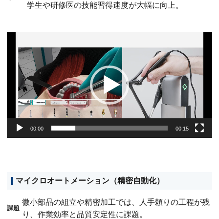
学生や研修医の技能習得速度が大幅に向上。
動
画
プ
レ
ー
ヤ
ー
00:00
00:15
マイクロオートメーション（精密自動化）
微小部品の組立や精密加工では、人手頼りの工程が残
課題
り、作業効率と品質安定性に課題。