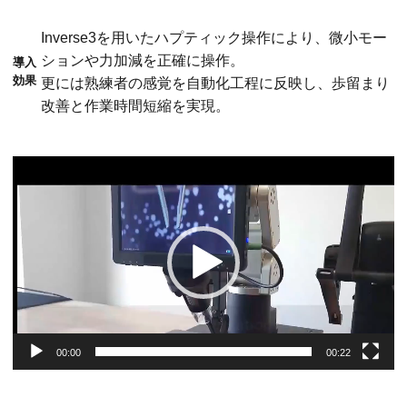
Inverse3を用いたハプティック操作により、微小モー
ションや力加減を正確に操作。
導入
効果
更には熟練者の感覚を自動化工程に反映し、歩留まり
改善と作業時間短縮を実現。
動
画
プ
レ
ー
ヤ
ー
00:00
00:22