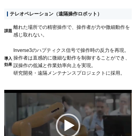
テレオペレーション（遠隔操作ロボット）
離れた場所での精密操作で、操作者が力や微細動作を
課題
感じ取れない。
Inverse3のハプティクス信号で操作時の反力を再現。
操作者は直感的に微細な動作を制御することができ、
導入
効果
誤操作の低減と作業効率向上を実現。
研究開発・遠隔メンテナンスプロジェクトに採用。
動
画
プ
レ
ー
ヤ