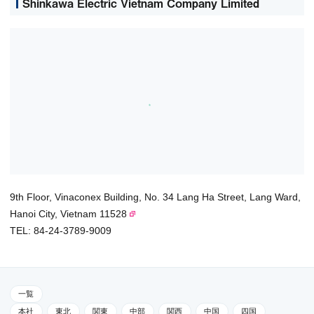
Shinkawa Electric Vietnam Company Limited
9th Floor, Vinaconex Building, No. 34 Lang Ha Street, Lang Ward,
Hanoi City, Vietnam 11528
TEL: 84-24-3789-9009
一覧
本社
東北
関東
中部
関西
中国
四国