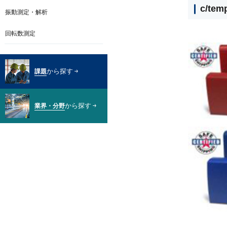
c/te
振動測定・解析
回転数測定
から探す
課題
から探す
業界・分野