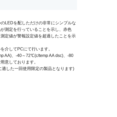
と2つのLEDを配しただけの非常にシンプルな
品が測定を行っていることを示し、赤色
、測定値が警報設定値を超過したことを示
を介してPCにて行います。
A)、-40～72℃(c/temp AA dsc)、-80
機種をご用意しております。
に適した一回使用限定の製品となります)