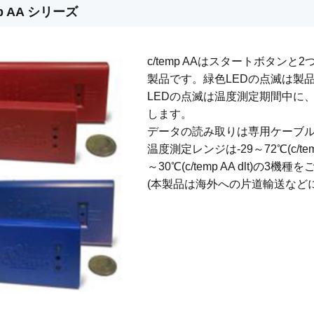
mp AA シリーズ
c/temp AAはスタートボタン
製品です。緑色LEDの点滅は製
LEDの点滅は温度測定期間中に
します。
データの読み取りは専用ケーブル
温度測定レンジは-29～72℃(c/temp A
～30℃(c/temp AA dlt)の3
(本製品は海外への片道輸送など