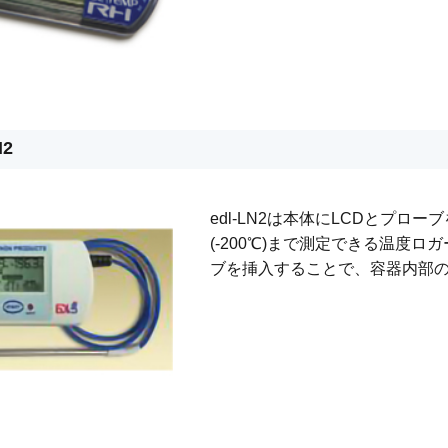
N2
edl-LN2は本体にLCDとプ
(-200℃)まで測定できる温度
ブを挿入することで、容器内部