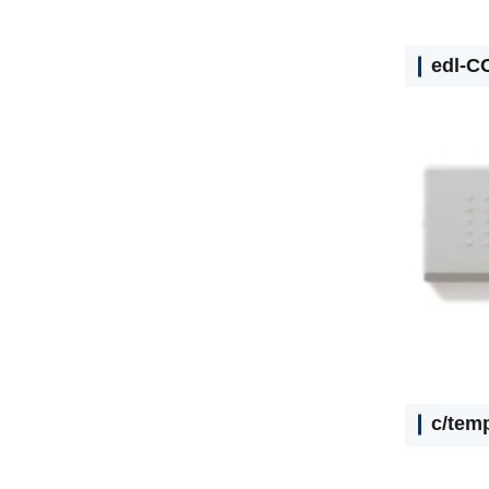
edl-C
c/tem