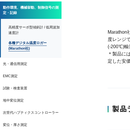
動作環境、機械挙動、制御信号の測
定・記録
高精度サーボ型傾斜計 / 低周波加
Marat
速度計
度レンジで
各種デジタル温度ロガー
(-200
(Marathon社)
＊製品に
定した安
光・通信用測定
EMC測定
試験・検査装置
地中変位測定
製品
次世代ハプティクスコントローラー
変位・厚さ測定