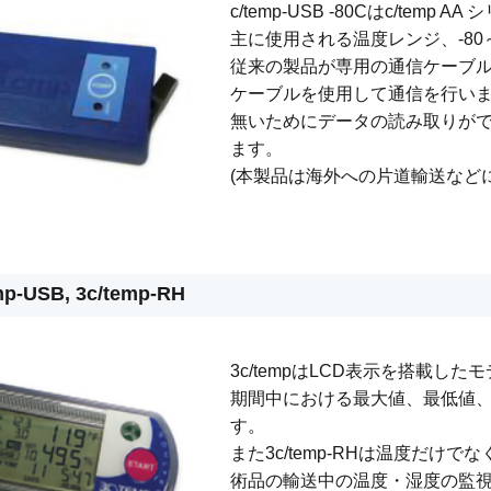
c/temp-USB -80Cはc/te
主に使用される温度レンジ、-80
従来の製品が専用の通信ケーブルを使
ケーブルを使用して通信を行いま
無いためにデータの読み取りが
ます。
(本製品は海外への片道輸送など
mp-USB, 3c/temp-RH
3c/tempはLCD表示を搭載し
期間中における最大値、最低値
す。
また3c/temp-RHは温度だけ
術品の輸送中の温度・湿度の監