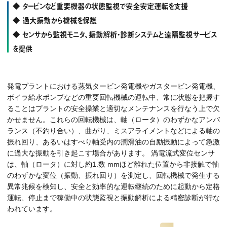
◆ タービンなど重要機器の状態監視で安全安定運転を支援
◆ 過大振動から機械を保護
◆ センサから監視モニタ、振動解析・診断システムと遠隔監視サービス
を提供
発電プラントにおける蒸気タービン発電機やガスタービン発電機、
ボイラ給水ポンプなどの重要回転機械の運転中、常に状態を把握す
ることはプラントの安全操業と適切なメンテナンスを行なう上で欠
かせません。これらの回転機械は、軸（ロータ）のわずかなアンバ
ランス（不釣り合い）、曲がり、ミスアライメントなどによる軸の
振れ回り、あるいはすべり軸受内の潤滑油の自励振動によって急激
に過大な振動を引き起こす場合があります。 渦電流式変位センサ
は、軸（ロータ）に対し約1.数 mmほど離れた位置から非接触で軸
のわずかな変位（振動、振れ回り）を測定し、回転機械で発生する
異常兆候を検知し、安全と効率的な運転継続のために起動から定格
運転、停止まで稼働中の状態監視と振動解析による精密診断が行な
われています。