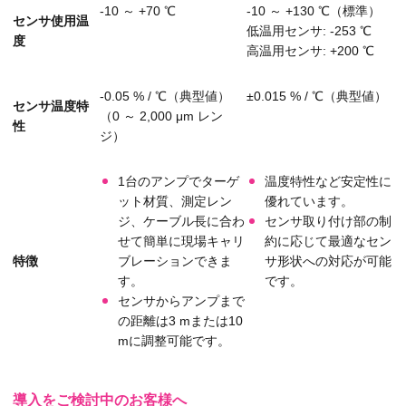
-10 ～ +70 ℃
-10 ～ +130 ℃（標準）
センサ使用温
低温用センサ: -253 ℃
度
高温用センサ: +200 ℃
-0.05 % / ℃（典型値）
±0.015 % / ℃（典型値）
センサ温度特
（0 ～ 2,000 μm レン
性
ジ）
1台のアンプでターゲ
温度特性など安定性に
ット材質、測定レン
優れています。
ジ、ケーブル長に合わ
センサ取り付け部の制
せて簡単に現場キャリ
約に応じて最適なセン
特徴
ブレーションできま
サ形状への対応が可能
す。
です。
センサからアンプまで
の距離は3 mまたは10
mに調整可能です。
導入をご検討中のお客様へ