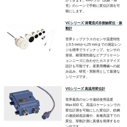
ができます。FAやラボ（試験・研
究）のシーンで手軽に変位計測を可
能にします。
VCシリーズ 渦電流式非接触変位・振
動計
世界トップクラスのセンサ温度特性
と0.5 mmから25 mmまでの測定レン
ジを標準でラインナップ。センサの
形状、耐環境性能などアプリケーシ
ョンニーズに合わせたカスタマイズ
設計も可能です。産業用機械への組
み込み、研究・実験用として最適な
シリーズです。
VGシリーズ 高温用変位計
世界最高のセンサ連続使用温度
Max.600 ℃。高温ロケーションでの
変位計測を可能にした変位計。鉄鋼
の連続鋳造設備や、各種高温下での
変位、挙動計測に真価を発揮するセ
ンサです。