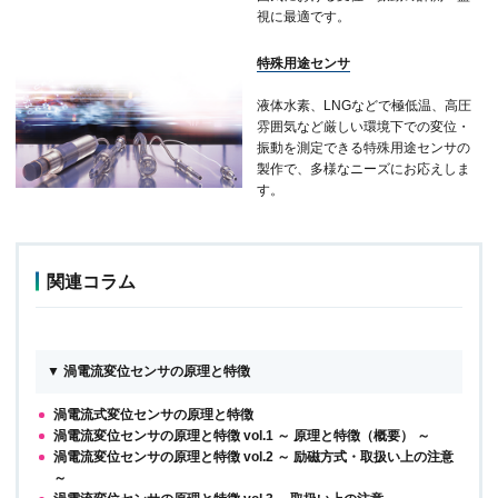
視に最適です。
特殊用途センサ
液体水素、LNGなどで極低温、高圧
雰囲気など厳しい環境下での変位・
振動を測定できる特殊用途センサの
製作で、多様なニーズにお応えしま
す。
関連コラム
▼ 渦電流変位センサの原理と特徴
渦電流式変位センサの原理と特徴
渦電流変位センサの原理と特徴 vol.1 ～ 原理と特徴（概要） ～
渦電流変位センサの原理と特徴 vol.2 ～ 励磁方式・取扱い上の注意
～