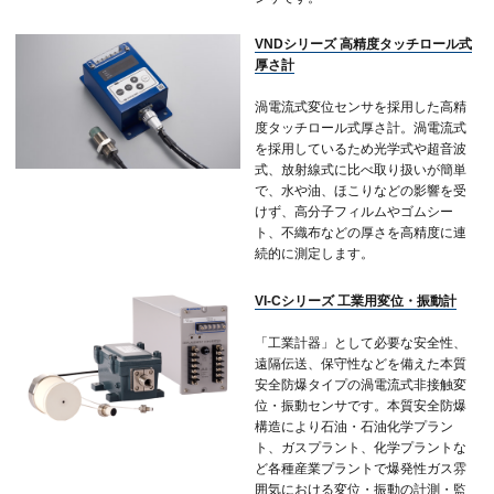
VNDシリーズ 高精度タッチロール式
厚さ計
渦電流式変位センサを採用した高精
度タッチロール式厚さ計。渦電流式
を採用しているため光学式や超音波
式、放射線式に比べ取り扱いが簡単
で、水や油、ほこりなどの影響を受
けず、高分子フィルムやゴムシー
ト、不織布などの厚さを高精度に連
続的に測定します。
VI-Cシリーズ 工業用変位・振動計
「工業計器」として必要な安全性、
遠隔伝送、保守性などを備えた本質
安全防爆タイプの渦電流式非接触変
位・振動センサです。本質安全防爆
構造により石油・石油化学プラン
ト、ガスプラント、化学プラントな
ど各種産業プラントで爆発性ガス雰
囲気における変位・振動の計測・監