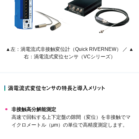
▲左：渦電流式非接触変位計（Quick RIVERNEW） ／ ▲
右：渦電流式変位センサ（VCシリーズ）
渦電流式変位センサの特長と導入メリット
非接触高分解能測定
高速で回転する上下定盤の隙間（変位）を非接触でマ
イクロメートル（μm）の単位で高精度測定します。