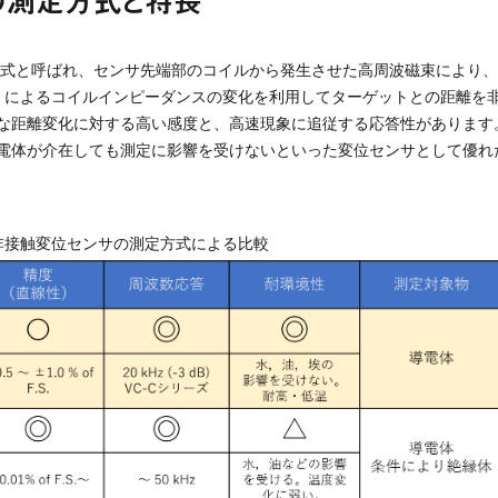
の測定方式と特長
電流式と呼ばれ、センサ先端部のコイルから発生させた高周波磁束により
ップ) によるコイルインピーダンスの変化を利用してターゲットとの距離を
な距離変化に対する高い感度と、高速現象に追従する応答性があります
電体が介在しても測定に影響を受けないといった変位センサとして優れ
非接触変位センサの測定方式による比較