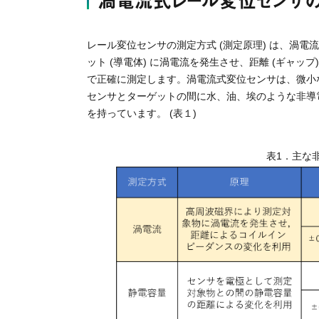
渦電流式レール変位センサ
レール変位センサの測定方式 (測定原理) は、渦
ット (導電体) に渦電流を発生させ、距離 (ギャ
で正確に測定します。渦電流式変位センサは、微小
センサとターゲットの間に水、油、埃のような非導
を持っています。 (表１)
表1．主な