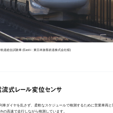
道総合試験車 (East-i : 東日本旅客鉄道株式会社様)
電流式レール変位センサ
列車ダイヤを乱さず、柔軟なスケジュールで検測するために営業車両と
m/hの高速で走行しながら検測しています。