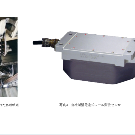
られた各種軌道
写真3 当社製渦電流式レール変位センサ