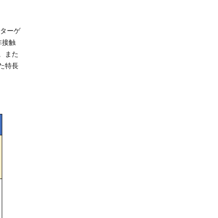
、ターゲ
非接触
。また
た特長