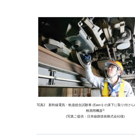
写真2 新幹線電気・軌道総合試験車 (East-i) の床下に取り付け
1)
検測用機器
(写真ご提供：日本線路技術株式会社様)