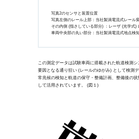
写真2のセンサと装置位置
写真左側のレール上部：当社製渦電流式レール変位
その内側 (指さしている部分) ：レーザ (光学式
車両中央部の丸い部分：当社製渦電流式地点検
この測定データは試験車両に搭載された軌道検測シス
要因となる通り狂い (レールのゆがみ) として検
常兆候の検知と軌道の保守・整備計画、整備後の状態確認のための
して活用されています。 (図１)