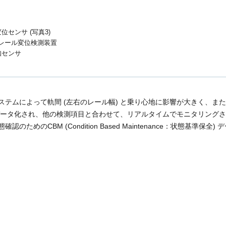
センサ (写真3)
) レール変位検測装置
知センサ
テムによって軌間 (左右のレール幅) と乗り心地に影響が大きく、ま
測データ化され、他の検測項目と合わせて、リアルタイムでモニタリング
CBM (Condition Based Maintenance：状態基準保全) 