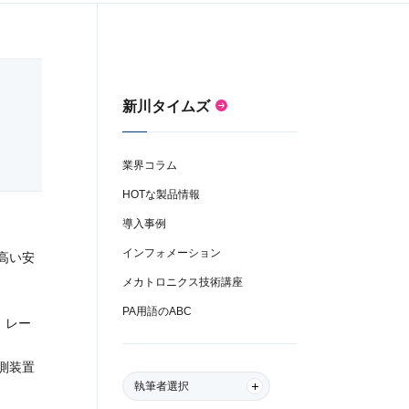
新川タイムズ
業界コラム
HOTな製品情報
導入事例
インフォメーション
高い安
メカトロニクス技術講座
PA用語のABC
、レー
測装置
執筆者選択