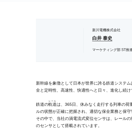
新川電機株式会社
白井 泰史
マーケティング部 ST推
新幹線を象徴として日本が世界に誇る鉄道システム
全と定時性、高速性、快適性へと日々、進化し続け
レール
鉄道の
軌道
は、365日、休みなく走行する列車の
ルの状態が正確に把握され、適切な保全業務と保守
その中で、当社の渦電流式変位センサは、レールの
のセンサとして搭載されています。