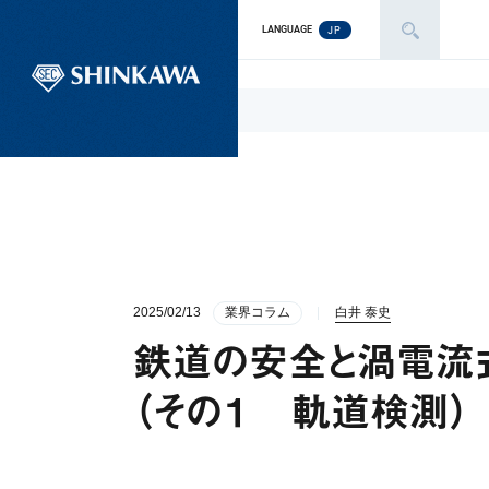
JP
LANGUAGE
2025/02/13
業界コラム
白井 泰史
鉄道の安全と渦電流
（その１ 軌道検測）