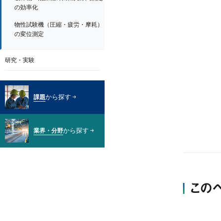
の効率化
物性試験機（圧縮・疲労・摩耗）
の変位測定
研究・実験
から探す
課題
から探す
業界・分野
この