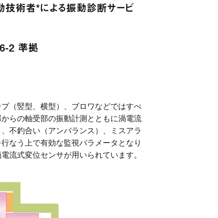
動技術者*による振動診断サービ
36-2 準拠
ンプ（竪型、横型）、ブロワなどではすべ
部からの軸受部の振動計測とともに渦電流
し、不釣合い（アンバランス）、ミスアラ
を行なう上で有効な監視パラメータとなり
渦電流式変位センサが用いられています。