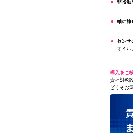
非接触
軸の静
センサ
オイル
導入をご
貴社対象
どうぞお