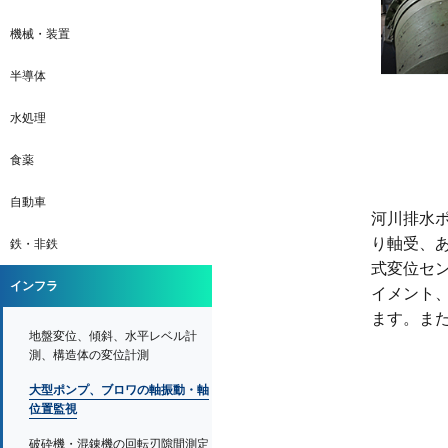
機械・装置
半導体
水処理
食薬
自動車
河川排水
り軸受、
鉄・非鉄
式変位セ
インフラ
イメント
ます。ま
地盤変位、傾斜、水平レベル計
測、構造体の変位計測
大型ポンプ、ブロワの軸振動・軸
位置監視
破砕機・混錬機の回転刃隙間測定