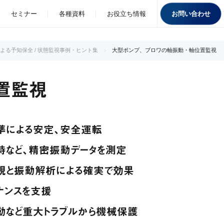
お問い合わせ
セミナー
各種資料
お役立ち情報
よる予知保全 / 状態監視事例・ヒント集
大型ポンプ、ブロワの軸振動・軸位置監視
置監視
準による安定、安全運転
時など、精密振動データを測定
視と振動解析による確実で効果
ナンスを支援
動など重大トラブルから機械保護