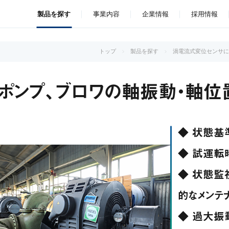
製品を探す
事業内容
企業情報
採用情報
トップ
製品を探す
渦電流式変位センサに
ポンプ、ブロワの軸振動・軸位
◆ 状態基
◆ 試運転
◆ 状態監
的なメンテ
◆ 過大振