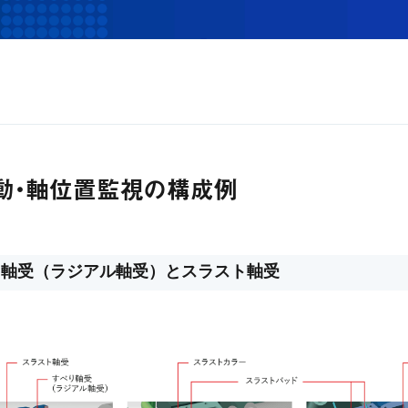
動・軸位置監視の構成例
り軸受（ラジアル軸受）とスラスト軸受