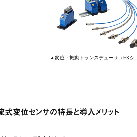
▲変位・振動トランスデューサ
（FKシ
流式変位センサの特長と導入メリット