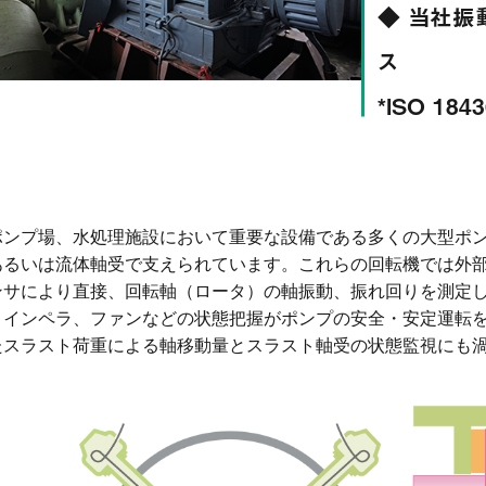
◆ 当社振
ス
*ISO 184
ポンプ場、水処理施設において重要な設備である多くの大型ポ
あるいは流体軸受で支えられています。これらの回転機では外
ンサにより直接、回転軸（ロータ）の軸振動、振れ回りを測定
、インペラ、ファンなどの状態把握がポンプの安全・安定運転
たスラスト荷重による軸移動量とスラスト軸受の状態監視にも