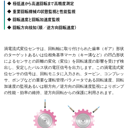
◆ 極低速から高速回転まで高精度測定
◆ 重要回転機械の状態監視と性能監視
◆ 回転速度と回転加速度監視
◆ 回転方向検知（順／逆方向回転速度）
渦電流式変位センサは、回転軸に取り付けられた歯車（ギア）形状
のターゲットあるいは位相角基準マーカ（キー溝など）の凹凸形状
によるセンサとの距離の変化（変位）を回転速度の影響を受けず検
出し、安定したパルス状の電圧信号を出力します。この渦電流式変
位センサの信号は、回転モニタに入力され、タービン、コンプレッ
サ、ポンプなどの重要な運転管理パラメータである回転速度、回転
加速度の監視あるいは順方向／逆方向の回転速度監視によりポンプ
の性能・効率の維持、逆方向回転からの保護に利用されます。