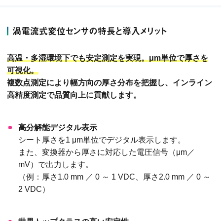
渦電流式変位センサの特長と導入メリット
高温・多湿環境下でも安定測定を実現。μm単位で厚さを
可視化。
複数点測定により幅方向の厚さ分布を把握し、インライン
高精度測定で品質向上に貢献します。
高分解能デジタル表示
シート厚さを1 μm単位でデジタル表示します。
また、変換器から厚さに対応した電圧信号（μm／
mV）で出力します。
（例：厚さ1.0 mm ／ 0 ～ 1 VDC、厚さ2.0 mm ／ 0 ～
2 VDC）