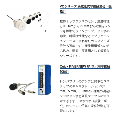
VCシリーズ 渦電流式非接触変位・振
動計
世界トップクラスのセンサ温度特性
と0.5 mmから25 mmまでの測定レン
ジを標準でラインナップ。センサの
形状、耐環境性能などアプリケーシ
ョンニーズに合わせたカスタマイズ
設計も可能です。産業用機械への組
み込み、研究・実験用として最適な
シリーズです。
Quick RIVERNEW FA/ラボ用非接触
変位計
レンジフリーのアンプは簡単な３ス
テップのキャリブレーションで2
mm、5 mm、10 mmの3種類の測定レ
ンジのセンサと延長ケーブルの追加
ができます。FAやラボ（試験・研
究）のシーンで手軽に変位計測を可
能にします。