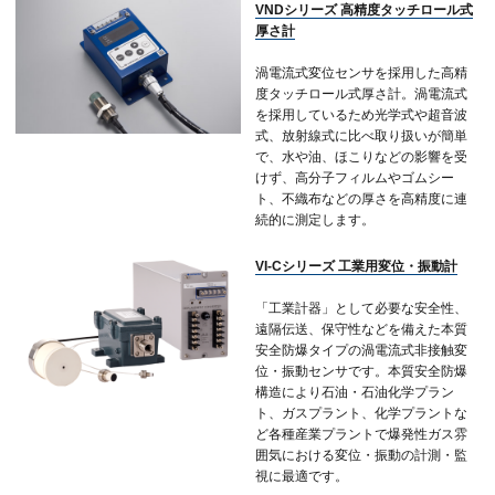
VNDシリーズ 高精度タッチロール式
厚さ計
渦電流式変位センサを採用した高精
度タッチロール式厚さ計。渦電流式
を採用しているため光学式や超音波
式、放射線式に比べ取り扱いが簡単
で、水や油、ほこりなどの影響を受
けず、高分子フィルムやゴムシー
ト、不織布などの厚さを高精度に連
続的に測定します。
VI-Cシリーズ 工業用変位・振動計
「工業計器」として必要な安全性、
遠隔伝送、保守性などを備えた本質
安全防爆タイプの渦電流式非接触変
位・振動センサです。本質安全防爆
構造により石油・石油化学プラン
ト、ガスプラント、化学プラントな
ど各種産業プラントで爆発性ガス雰
囲気における変位・振動の計測・監
視に最適です。