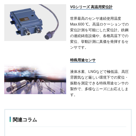
VGシリーズ 高温用変位計
世界最高のセンサ連続使用温度
Max.600 ℃。高温ロケーションでの
変位計測を可能にした変位計。鉄鋼
の連続鋳造設備や、各種高温下での
変位、挙動計測に真価を発揮するセ
ンサです。
特殊用途センサ
液体水素、LNGなどで極低温、高圧
雰囲気など厳しい環境下での変位・
振動を測定できる特殊用途センサの
製作で、多様なニーズにお応えしま
す。
関連コラム