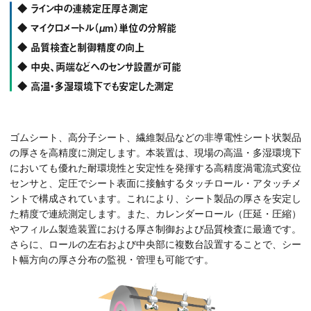
◆ ライン中の連続定圧厚さ測定
◆ マイクロメートル（μm）単位の分解能
◆ 品質検査と制御精度の向上
◆ 中央、両端などへのセンサ設置が可能
◆ 高温・多湿環境下でも安定した測定
ゴムシート、高分子シート、繊維製品などの非導電性シート状製品
の厚さを高精度に測定します。本装置は、現場の高温・多湿環境下
においても優れた耐環境性と安定性を発揮する高精度渦電流式変位
センサと、定圧でシート表面に接触するタッチロール・アタッチメ
ントで構成されています。これにより、シート製品の厚さを安定し
た精度で連続測定します。また、カレンダーロール（圧延・圧縮）
やフィルム製造装置における厚さ制御および品質検査に最適です。
さらに、ロールの左右および中央部に複数台設置することで、シー
ト幅方向の厚さ分布の監視・管理も可能です。