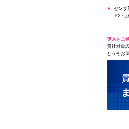
センサ
IPX7
（
導入をご
貴社対象
どうぞお