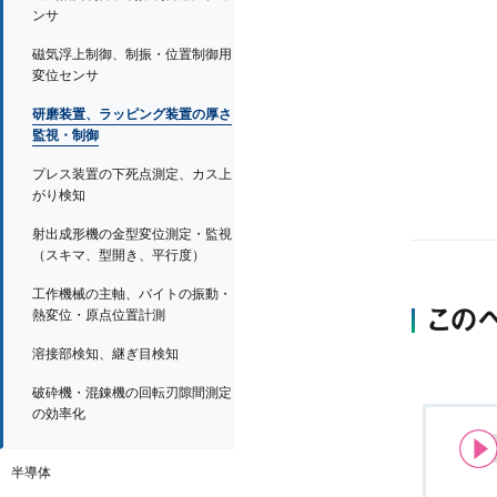
ンサ
磁気浮上制御、制振・位置制御用
変位センサ
研磨装置、ラッピング装置の厚さ
監視・制御
プレス装置の下死点測定、カス上
がり検知
射出成形機の金型変位測定・監視
（スキマ、型開き、平行度）
工作機械の主軸、バイトの振動・
この
熱変位・原点位置計測
溶接部検知、継ぎ目検知
破砕機・混錬機の回転刃隙間測定
の効率化
半導体