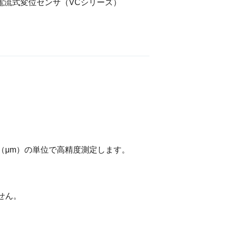
：渦電流式変位センサ（VCシリーズ）
（μm）の単位で高精度測定します。
せん。