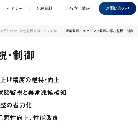
お問い合わせ
セミナー
各種資料
お役立ち情報
る予知保全 / 状態監視事例・ヒント集
研磨装置、ラッピング装置の厚さ監視・制御
視・制御
仕上げ精度の維持・向上
状態監視と異常兆候検知
調整の省力化
信頼性向上、性能改良