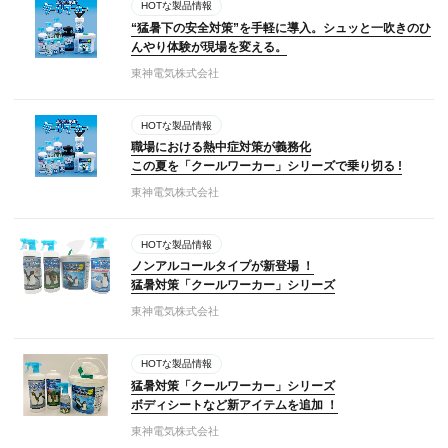
HOTな製品情報
“猛暑下の安全対策”を手軽に導入。シュッと一吹きのひ
んやり体験が現場を変える。
東神電気株式会社
HOTな製品情報
職場における熱中症対策が義務化
この夏を「クールワーカー」シリーズで乗り切る !
東神電気株式会社
HOTな製品情報
ノンアルコールタイプが新登場 ！
猛暑対策「クールワーカー」シリーズ
東神電気株式会社
HOTな製品情報
猛暑対策「クールワーカー」シリーズ
ボディシートなど新アイテムを追加 ！
東神電気株式会社