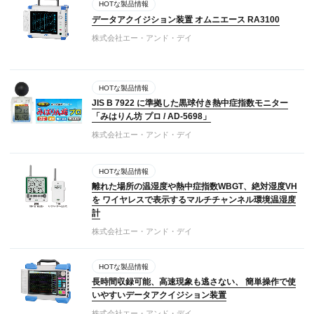
HOTな製品情報
データアクイジション装置 オムニエース RA3100
株式会社エー・アンド・デイ
HOTな製品情報
JIS B 7922 に準拠した黒球付き熱中症指数モニター
「みはりん坊 プロ / AD-5698」
株式会社エー・アンド・デイ
HOTな製品情報
離れた場所の温湿度や熱中症指数WBGT、絶対湿度VH
を ワイヤレスで表示するマルチチャンネル環境温湿度
計
株式会社エー・アンド・デイ
HOTな製品情報
長時間収録可能、高速現象も逃さない、 簡単操作で使
いやすいデータアクイジション装置
株式会社エー・アンド・デイ