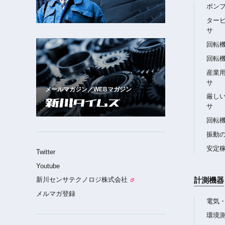
ポン
ター
サ
回転
回転
産業
サ
メールマガジン／WEBマガジン
厳し
サ
回転
振動
安定
Twitter
Youtube
新川センサテクノロジ株式会社
計測機器
メルマガ登録
電気
環境