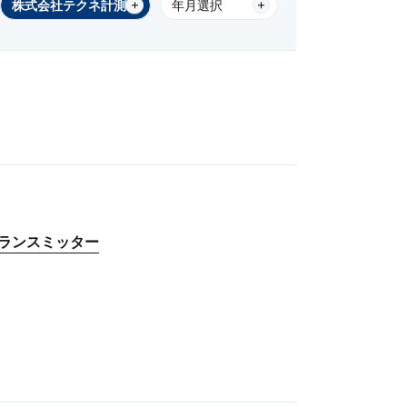
株式会社テクネ計測​​
年月選択
ランスミッター