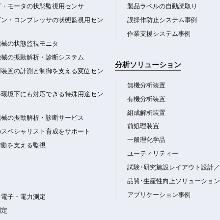
プ・モータの状態監視用センサ
製品ラベルの自動読取り
ビン・コンプレッサの状態監視用セン
誤操作防止システム事例
作業支援システム事例
機械の状態監視モニタ
機械の振動解析・診断システム
分析ソリューション
用装置の計測と制御を支える変位セン
無機分析装置
い環境下にも対応できる特殊用途セン
有機分析装置
組成解析装置
機械の振動解析・診断サービス
前処理装置
のスペシャリスト育成をサポート
一般理化学品
稼働を支える監視
ユーティリティー
試験･研究施設レイアウト設計
品質･生産性向上ソリューション
アプリケーション事例
・電子・電力測定
測定