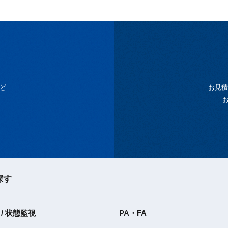
ど
お見積
探す
/ 状態監視
PA・FA