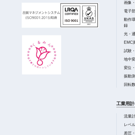
画像
電子
動作
録
光・
EMC
試験
地中
変位
振動
回転
工業用計
流量
レベ
差圧