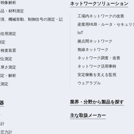
・映像解析
ネットワークソリューション
部品・材料測定
工場内ネットワークの改善
環境、機械挙動、制御信号の測定・記
産業用HUB・ルータ・セキュリ
IoT
通信用測定
拠点間ネットワーク
測定
無線ネットワーク
・検査装置
ネットワーク調査・改善
変位測定
ネットワーク活用事例
・厚さ測定
安定稼働を支える監視
測定・解析
ウェアラブル
数測定
業界・分野から製品を探す
器
主な取扱メーカー
計
ル計
・圧力計