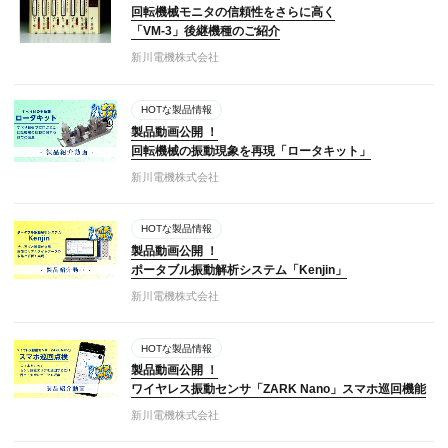
回転機械モニタの信頼性をさらに高く
「VM-3」後継機種のご紹介
新川電機株式会社
HOTな製品情報
製品動画公開 ！
回転機械の振動現象を再現「ロータキット」
新川電機株式会社
HOTな製品情報
製品動画公開 ！
ポータブル振動解析システム「Kenjin」
新川電機株式会社
HOTな製品情報
製品動画公開 ！
ワイヤレス振動センサ「ZARK Nano」スマホ巡回機能
新川電機株式会社