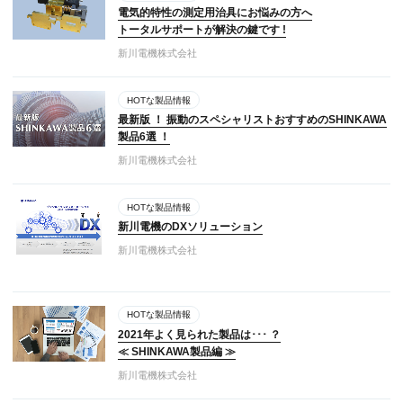
電気的特性の測定用治具にお悩みの方へ
トータルサポートが解決の鍵です !
新川電機株式会社
HOTな製品情報
最新版 ！ 振動のスペシャリストおすすめのSHINKAWA
製品6選 ！
新川電機株式会社
HOTな製品情報
新川電機のDXソリューション
新川電機株式会社
HOTな製品情報
2021年よく見られた製品は･･･ ？
≪ SHINKAWA製品編 ≫
新川電機株式会社