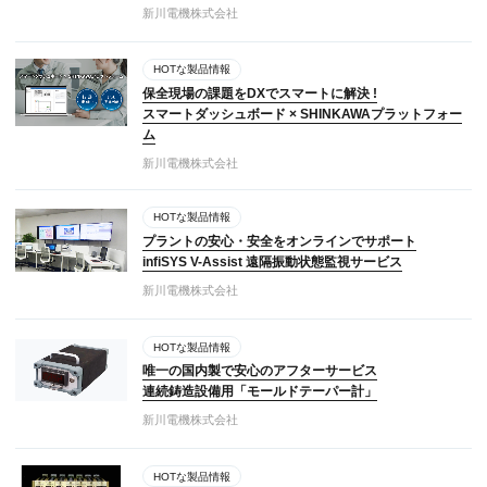
新川電機株式会社
HOTな製品情報
保全現場の課題をDXでスマートに解決 !
スマートダッシュボード × SHINKAWAプラットフォー
ム
新川電機株式会社
HOTな製品情報
プラントの安心・安全をオンラインでサポート
infiSYS V-Assist 遠隔振動状態監視サービス
新川電機株式会社
HOTな製品情報
唯一の国内製で安心のアフターサービス
連続鋳造設備用「モールドテーパー計」
新川電機株式会社
HOTな製品情報