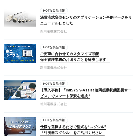
HOTな製品情報
渦電流式変位センサのアプリケーション事例ページをリ
ニューアルしました
新川電機株式会社
HOTな製品情報
ご要望に合わせてカスタマイズ可能
保全管理業務のお困りごとを解決します！
新川電機株式会社
HOTな製品情報
【導入事例】「infiSYS V-Assist 遠隔振動状態監視サー
ビス」でスマート保安を達成 !
新川電機株式会社
HOTな製品情報
仕様を選択するだけで型式を“スグシル”
「計測器スグシル」をご活用ください !