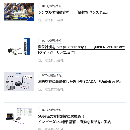
HOTな製品情報
シンプルで簡単管理 ！ 『部材管理システム』
新川電機株式会社
HOTな製品情報
変位計測を Simple and Easy に ！Quick RIVERNEW™
[クイック・リバニュ™]
新川電機株式会社
HOTな製品情報
遠隔監視に最適化した超小型SCADA 『UnityBoyIV』
新川電機株式会社
HOTな製品情報
5G関係の素材測定にお勧め ！！
インピーダンス特性評価に有効な製品をご案内
新川電機株式会社