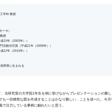
工学科 教授
モータ）
員教授
成15年（2003年））
門活動功労賞（平成21年（2009年））
成22年（2010年））
月 長野県に生まれる
月 信州大学電気工学科 卒業
月 信州大学大学院 工学系研究科 電気工学専攻修士課程 修了 工学修士
月 株式会社アマダ 入社
月 工学博士（信州大学）
月 信州大学工学部 助手
おいて、当研究室の大学院1年生を例に挙げながらプレゼンテーションの難
月 信州大学工学部 助教授
でも一目瞭然な図を作成することはかなり難しい、ことを述べた。今月
月 信州大学工学部 教授
義で注力している事柄に触れたいと思う。