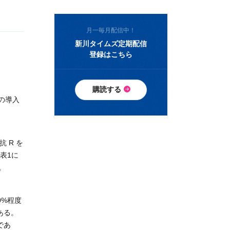
月一毎月配信中！
新川タイムズ定期配信
登録はこちら
購読する
の導入
 R を
表1に
。
0%程度
ある。
であ