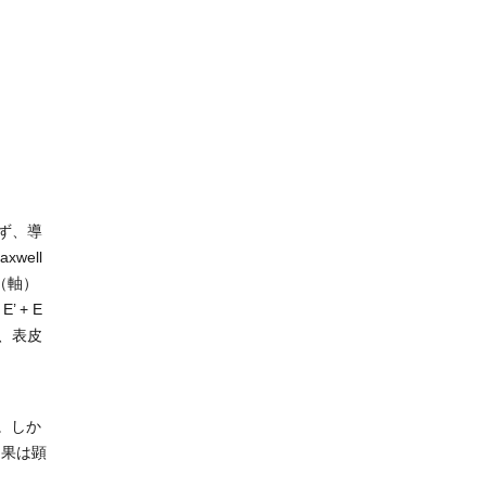
まず、導
well
（軸）
 + E
、表皮
る。しか
効果は顕