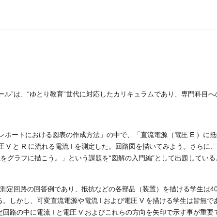
ール”は、“ゆとり教育”世代に対応したカリキュラムであり、専門科目へ
ポートにおける図表の作成方法」の中で、「直流電源（電圧 E ）に抵抗
 V と R に流れる電流 I を測定した。回路図を描いてみよう。さらに、
をグラフに描こう。」という課題を“図解の入門編”として出題している
は測定回路の回答例であり、抵抗などの各部品（装置）を描ける学生は4
る。しかし、可変直流電源や電流 I および電圧 V を描ける学生は皆無で
定回路の中に電流 I と電圧 V およびこれらの方向を矢印で示す事が重要