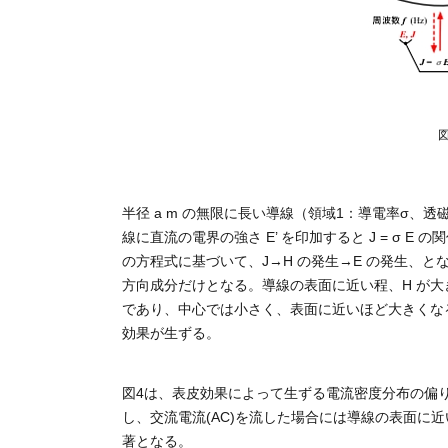
半径 a m の無限に長い導線（領域1：導電率σ、透磁率
線に直流の電界の強さ E’ を印加すると J = σ E の
の方程式に基づいて、J→H の発生→E の発生、とな
方向成分だけとなる。導線の表面に近い程、H が大きく
であり、中心では小さく、表面に近いほど大きくなる
効果が生ずる。
図4は、表皮効果によって生ずる電流密度分布の偏りであ
し、交流電流(AC)を流した場合には導線の表面に近
著となる。