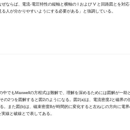
なぜならば、電流-電圧特性の縦軸と横軸の I および V と回路図とを対
見る人が分かりやすいようにする必要がある」と強調している。
中でもMaxwellの方程式は難解で、理解を深めるためには図解が一助
、その2つを図解すると図2のようになる。図2(a)は、電流密度Jと磁界の
る。また図(b)は、磁束密度Bが時間的に変化すると左ねじの方向に電界
を実線と破線とで表してある。