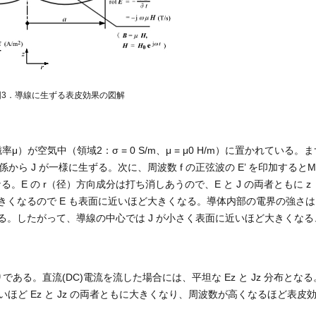
図3．導線に生ずる表皮効果の図解
μ）が空気中（領域2：σ = 0 S/m、μ = μ0 H/m）に置かれている。
関係から J が一様に生ずる。次に、周波数 f の正弦波の E’ を印加するとMax
る。E の r（径）方向成分は打ち消しあうので、E と J の両者ともに z
なるので E も表面に近いほど大きくなる。導体内部の電界の強さは E’
。したがって、導線の中心では J が小さく表面に近いほど大きくなる
る。直流(DC)電流を流した場合には、平坦な Ez と Jz 分布とな
いほど Ez と Jz の両者ともに大きくなり、周波数が高くなるほど表皮