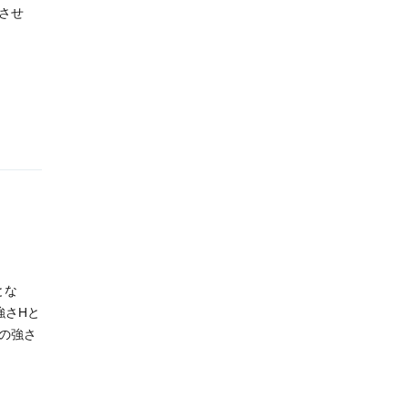
応させ
とな
強さHと
の強さ