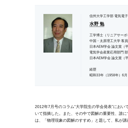
信州大学工学部 電気電子
水野 勉
工学博士（リニアサーボ
中国・太原理工大学 客
日本AEM学会 論文賞（平
電気学会産業応用部門 部
日本AEM学会 論文賞（平
経歴
昭和33年（1958年）6
昭和56年（1981年）3
昭和58年（1983年）3
昭和58年（1983年）4
平成 6年（1994年）3
平成 8年（1996年）4
2012年7月号のコラム“大学院生の学会発表”に
平成11年（1999年）4
いて指摘した。また、その中で図解の重要性、誰に
平成23年（2011年）4
は、「物理現象の図解のすすめ」と題して、私が講