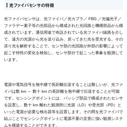
光ファイバセンサの特徴
光ファイバセンサは、光ファイバ／光カプラ／ FBG ／光偏光子／
ファラデー素子等の光部品から構成された光回路と機構部品から構
成されています。通信用途で布設されている光ファイバ線路を介し
て、遠方の光源から光を送り込み、戻ってきた光を受光する。その
戻り光を解析することで、センサ部の光回路が外部の影響によって
起こす特性の変化を検知し、センサ部分で起こった事象を観測して
います。
電源や電気信号を無中継で長距離伝送することは難しいが、光ファ
イバは数 km ～ 数十 km の長距離を無中継で伝送することが可能
です。センシングポイントには、パッシブ部品で構成されたセンサ
を設置し、数十 km 離れた観測所に光源（LD）や受光部（PD）と
いった電源が必要な検出器等を設置します。その間を光ファイバで
結ぶことでセンシングポイントに電源不要の災害に強い観測システ
ムを構築することができます。