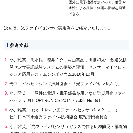
屋外に電子機器が無いので、落雷や
水没による故障／停電の影響を回避
できる。
次回は、光ファイバセンサの実用例をご紹介いたします。
参考文献
小川雅英，輿水聡，増井洋介，村山英晶，田畑和文:「鉄道光防
災センサ実証試験システムの構築と評価」センサ・マイクロマ
シンと応用システムシンポジウム2010年10月
光ファイバセンシング振興協会：「光ファイバセンサ入門」
小川雅英，「屋外に電源・電子部品を用いない防災用光ファイ
バセンサ:月刊OPTRONICS,2014.7 vol33,No.391
小川雅英,「わかりやすい光ファイバセンサ（N o.2）」:（一
社）日本下水道光ファイバ-技術協会,広報専門委員会
小川雅英,「光ファイバセンサ（ガラスで作る広域防災・構造物