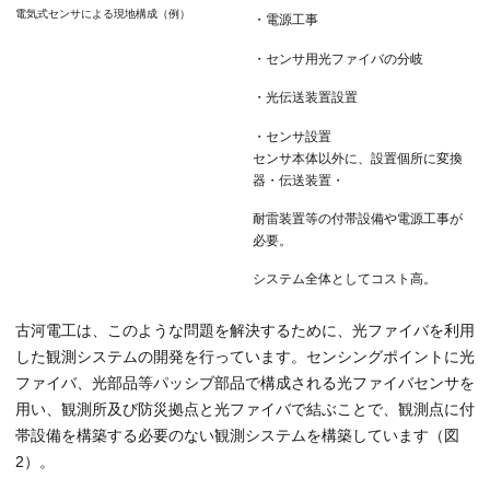
電気式センサによる現地構成（例）
・電源工事
・センサ用光ファイバの分岐
・光伝送装置設置
・センサ設置
センサ本体以外に、設置個所に変換
器・伝送装置・
耐雷装置等の付帯設備や電源工事が
必要。
システム全体としてコスト高。
古河電工は、このような問題を解決するために、光ファイバを利用
した観測システムの開発を行っています。センシングポイントに光
ファイバ、光部品等パッシブ部品で構成される光ファイバセンサを
用い、観測所及び防災拠点と光ファイバで結ぶことで、観測点に付
帯設備を構築する必要のない観測システムを構築しています（図
2）。