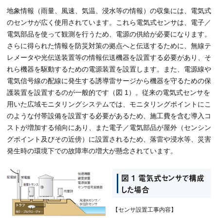
地象情報（雨量、風速、気温、浸水等の情報）の収集には、電気式
のセンサが広く使用されています。これら電気式センサは、電子／
電気部品を使って観測を行うため、電源の供給が必要になります。
さらに得られた情報を防災対策の拠点へと伝送するために、無線テ
レメータや光伝送装置等の情報伝送機器を設置する必要があり、そ
れら機器を駆動するための電源装置を設置します。また、電源線や
電気信号線の配線に発生する誘導雷サージから機器を守るための保
護装置を設置するのが一般的です（図 1）。従来の電気式センサを
用いた広域モニタリングシステムでは、モニタリングポイントにこ
のような付帯設備を設置する必要があるため、施工費を含む導入コ
ストが増加する傾向にあり、また電子／電気部品が屋外（センシン
グポイント及びその近傍）に設置されるため、落雷や浸水等、災害
発生時の環境下での故障率の増大が懸念されています。
図 1 電気式センサで構成
した場合
【センサ設置工事内容】