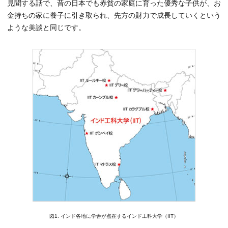
見聞する話で、昔の日本でも赤貧の家庭に育った優秀な子供が、お
金持ちの家に養子に引き取られ、先方の財力で成長していくという
ような美談と同じです。
図1. インド各地に学舎が点在するインド工科大学（IIT）