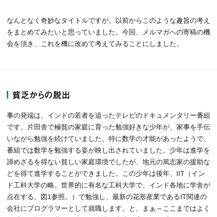
なんとなく奇妙なタイトルですが、以前からこのような趣旨の考え
をまとめてみたいと思っていました。今回、メルマガへの寄稿の機
会を頂き、これを機に改めて考えてみることにしました。
貧乏からの脱出
事の発端は、インドの若者を追ったテレビのドキュメンタリー番組
です。片田舎で極貧の家庭に育った勉強好きな少年が、家事を手伝
いながら勉強を続けていました。特に数学の才能があったようで、
番組では数学を勉強する姿が映し出されていました。少年は進学を
諦めざるを得ない貧しい家庭環境でしたが、地元の篤志家の援助な
どを得て進学することができました。この少年は後年、IIT（イン
ド工科大学の略。世界的に有名な工科大学で、インド各地に学舎が
点在する。図1参照。）で勉強し、最新の花形産業であるIT関連の
会社にプログラマーとして就職します。と、まぁ～ここまではよく