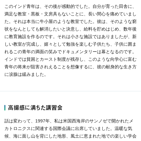
このインド青年は、その後が感動的でした。自分が育った田舎に、
満足な教室・黒板・文房具もないことに、長い間心を痛めていまし
た。それは本当に牛小屋のような教室でした。彼は、そのような窮
状をなんとしても解消したいと決意し、給料を貯めはじめ、数年後
に教育施設を作るのです。それは小さな施設ではありましたが、新
しい教室が完成し、嬉々として勉強を楽しむ子供たち、子供に囲ま
れるこの青年の満面の笑みでドキュメンタリーは幕となるのです。
インドでは貧困とカースト制度が残存し、このような向学心に富む
青年の将来が阻害されえることを想像するに、彼の献身的な生き方
に涙腺は緩みました。
高揚感に満ちた講習会
話は変わって、1997年、私は米国西海岸のサンノゼで開かれたメ
カトロニクスに関連する国際会議に出席していました。温暖な気
候、海に面し山を背にした地形、風土に恵まれた地での楽しい学会