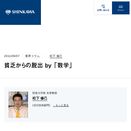
メニュー
お問い合わせ
2011/06/07
業界コラム
松下 修己
貧乏からの脱出 by 「数学」
防衛大学校 名誉教授
松下 修己
(当社技術顧問)
...もっと見る