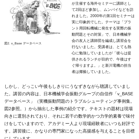
が主催する海外セミナーに講師とし
て2回ほど参加し、ムンバイなどを訪
れました。2000年の第1回セミナーは
実に印象的でした。テーマは「プラ
ント用回転機械に発生する実際の振
動問題とその対策」で、日本機械学
会の友人と講師団を編成し講習会を
図2. v_Base データベース
行ないました。受講者は、とても熱
心に勉強していましたが「彼らは提
供されるランチが目的で、午後はす
ぐ帰りますよ。」と新川電機の担当
者は揶揄していました。
しかし、どっこい午後もしきりにうなずきながら聴講していまし
た。講習の内容は、日本機械学会振動グループの自信作「v_BASE
データベース」（実機振動問題のトラブルシューティング事例集。
図2参照。）から抽出した事例の紹介です。テキストの題材は現場
向きに選別されており、それに若干の数学的かつ力学的素養で味付
けをしていますので、アカデミー人より現場経験者にいつも好評で
す。講習後に、かなりの専門家になった高揚感を与えることを目標
にしています。