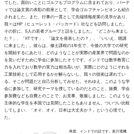
でした。面白いことにゴルフもプログラムに含まれており、パーテ
ィでは論文賞の表彰の前座として、学会ゴルフチャンピオンも紹介
されました。また、行事の一貫として先端情報産業の見学があり、
我々はHP（ヒューレット・パッカード）社などを訪問しました。
その折に、5人の若者グループと話をしました。「どこから来まし
た？」、「IITです」、「論文を発表したの？」、「いいえ、聴講
に来ました」。彼らは、修士課程の1年生で、今後の大学での研究
を開始するにあたり、どのようなことが実際の産業界で問題なのか
を見いだすために学会に参加したそうです。インドでは数学教育に
力を入れており数学の実力は相当高いが、実際にどのようにそれを
工業技術として応用するかが解らないし、我々の技術は遅れてい
る。そこが問題だと自己分析してみせた。それゆえ、このような学
会に参加して、研究テーマを捜しているのだとのこと。旅費、学会
参加費なども自費とのことで、お見事、敬服しました。このような
主体的な学生を本国では見聞したこともありません。ついつい比較
してしまい、「オイ、オイ、日本は大丈夫か？」という心境でし
た。
再度、インドでの話です。新川電機